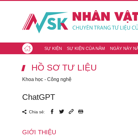
SỰ KIỆN
SỰ KIỆN CỦA NĂM
NGÀY NÀY N
HỒ SƠ TƯ LIỆU
Khoa học - Công nghệ
ChatGPT
Chia sẻ:
GIỚI THIỆU