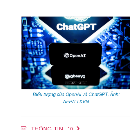
Biểu tượng của OpenAI và ChatGPT. Ảnh:
AFP/TTXVN
THÔNG TIN
10