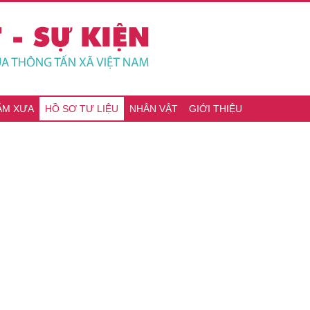
ĂM XƯA
HỒ SƠ TƯ LIỆU
NHÂN VẬT
GIỚI THIỆU