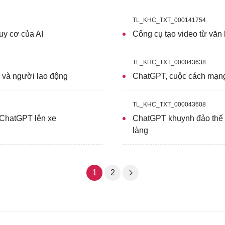
TL_KHC_TXT_000141754
uy cơ của AI
Công cụ tạo video từ văn
TL_KHC_TXT_000043638
 và người lao động
ChatGPT, cuộc cách mạng
TL_KHC_TXT_000043608
g ChatGPT lên xe
ChatGPT khuynh đảo thế g
làng
1
2