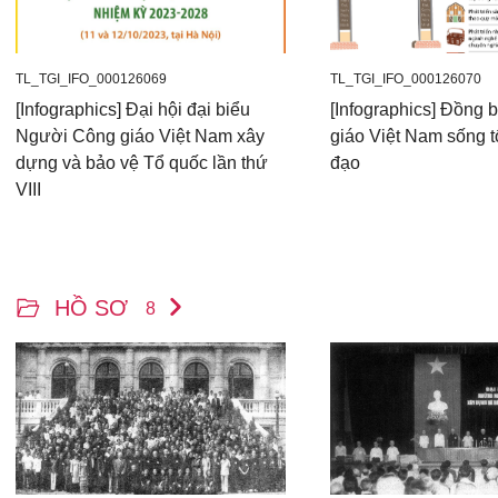
TL_TGI_IFO_000126069
TL_TGI_IFO_000126070
[Infographics] Đại hội đại biểu
[Infographics] Đồng
Người Công giáo Việt Nam xây
giáo Việt Nam sống t
dựng và bảo vệ Tổ quốc lần thứ
đạo
VIII
HỒ SƠ
8