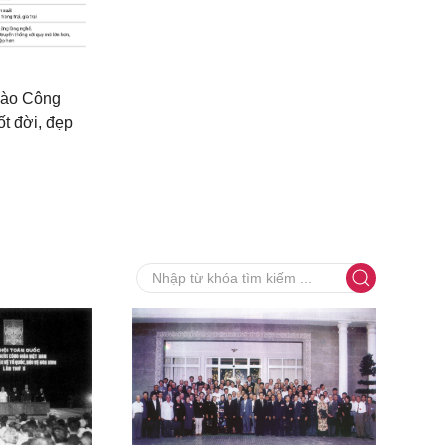
 bào Công
ốt đời, đẹp