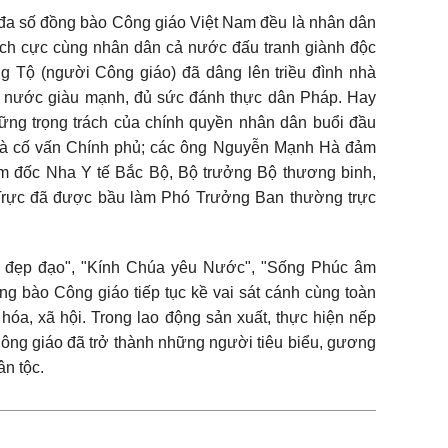
ại đa số đồng bào Công giáo Việt Nam đều là nhân dân
ích cực cùng nhân dân cả nước đấu tranh giành độc
g Tộ (người Công giáo) đã dâng lên triều đình nhà
 nước giàu mạnh, đủ sức đánh thực dân Pháp. Hay
ững trọng trách của chính quyền nhân dân buổi đầu
à cố vấn Chính phủ; các ông Nguyễn Mạnh Hà đảm
m đốc Nha Y tế Bắc Bộ, Bộ trưởng Bộ thương binh,
 Trực đã được bầu làm Phó Trưởng Ban thường trực
i đẹp đạo", "Kính Chúa yêu Nước", "Sống Phúc âm
ng bào Công giáo tiếp tục kề vai sát cánh cùng toàn
 hóa, xã hội. Trong lao động sản xuất, thực hiện nếp
 Công giáo đã trở thành những người tiêu biểu, gương
ân tộc.