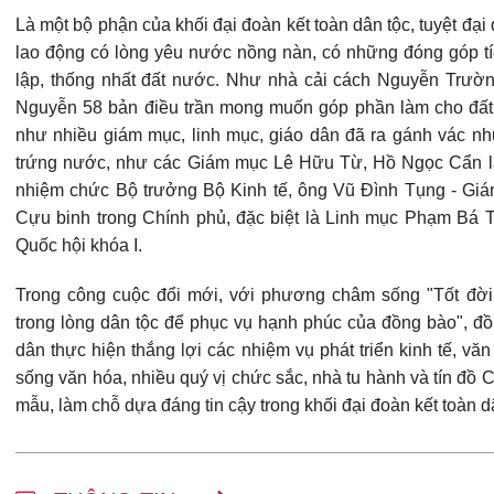
Là một bộ phận của khối đại đoàn kết toàn dân tộc, tuyệt đ
lao động có lòng yêu nước nồng nàn, có những đóng góp t
lập, thống nhất đất nước. Như nhà cải cách Nguyễn Trườn
Nguyễn 58 bản điều trần mong muốn góp phần làm cho đất
như nhiều giám mục, linh mục, giáo dân đã ra gánh vác nh
trứng nước, như các Giám mục Lê Hữu Từ, Hồ Ngọc Cẩn l
nhiệm chức Bộ trưởng Bộ Kinh tế, ông Vũ Đình Tụng - Giá
Cựu binh trong Chính phủ, đặc biệt là Linh mục Phạm Bá
Quốc hội khóa I.
Trong công cuộc đổi mới, với phương châm sống "Tốt đờ
trong lòng dân tộc để phục vụ hạnh phúc của đồng bào", đồ
dân thực hiện thắng lợi các nhiệm vụ phát triển kinh tế, văn
sống văn hóa, nhiều quý vị chức sắc, nhà tu hành và tín đồ
mẫu, làm chỗ dựa đáng tin cậy trong khối đại đoàn kết toàn d