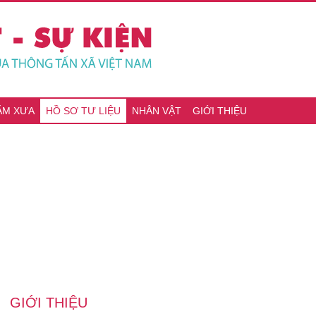
ĂM XƯA
HỒ SƠ TƯ LIỆU
NHÂN VẬT
GIỚI THIỆU
GIỚI THIỆU