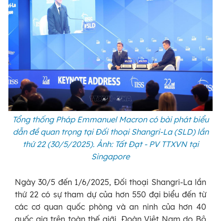
Tổng thống Pháp Emmanuel Macron có bài phát biểu
dẫn đề quan trọng tại Đối thoại Shangri-La (SLD) lần
thứ 22 (30/5/2025). Ảnh: Tất Đạt - PV TTXVN tại
Singapore
Ngày 30/5 đến 1/6/2025, Đối thoại Shangri-La lần
thứ 22 có sự tham dự của hơn 550 đại biểu đến từ
các cơ quan quốc phòng và an ninh của hơn 40
quốc gia trên toàn thế giới. Đoàn Việt Nam do Bộ