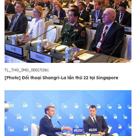
TL_THG_IMG_000171061
[Photo] Đối thoại Shangri-La lần thứ 22 tại Singapore