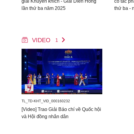
giải Khuyến khích - Giải Diên Hồng
có tác p
lần thứ ba năm 2025
thứ ba -
VIDEO
1
TL_TD-KHT_VID_000160232
[Video] Trao Giải Báo chí về Quốc hội
và Hội đồng nhân dân