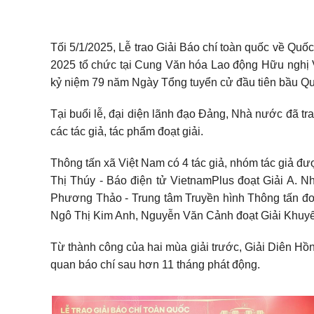
Tối 5/1/2025, Lễ trao Giải Báo chí toàn quốc về Quố
2025 tổ chức tại Cung Văn hóa Lao động Hữu nghị Việ
kỷ niệm 79 năm Ngày Tổng tuyển cử đầu tiên bầu Quố
Tại buổi lễ, đại diện lãnh đạo Đảng, Nhà nước đã trao
các tác giả, tác phẩm đoạt giải.
Thông tấn xã Việt Nam có 4 tác giả, nhóm tác giả đ
Thị Thúy - Báo điện tử VietnamPlus đoạt Giải A.
Phương Thảo - Trung tâm Truyền hình Thông tấn đoạ
Ngô Thị Kim Anh, Nguyễn Văn Cảnh đoạt Giải Khuyế
Từ thành công của hai mùa giải trước, Giải Diên H
quan báo chí sau hơn 11 tháng phát động.