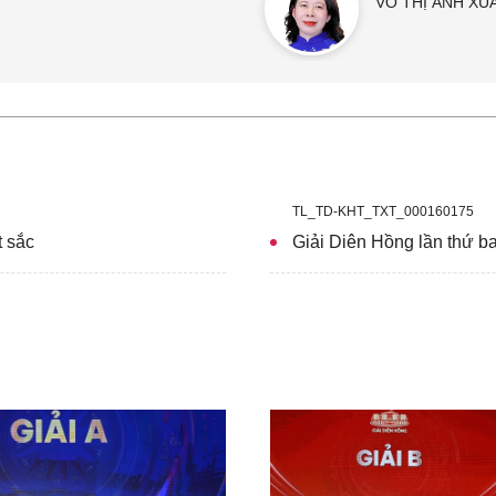
VÕ THỊ ÁNH XU
TL_TD-KHT_TXT_000160175
t sắc
Giải Diên Hồng lần thứ b