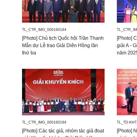
TL_CTR_IMG_000160184
TL_CTR_IM
[Photo] Chủ tịch Quốc hội Trần Thanh
[Photo] C
Mẫn dự Lễ trao Giải Diên Hồng lần
giải A - 
thứ ba
năm 202
TL_CTR_IMG_000160194
TL_TD-KHT
[Photo] Các tác giả, nhóm tác giả đoạt
[Photo] 