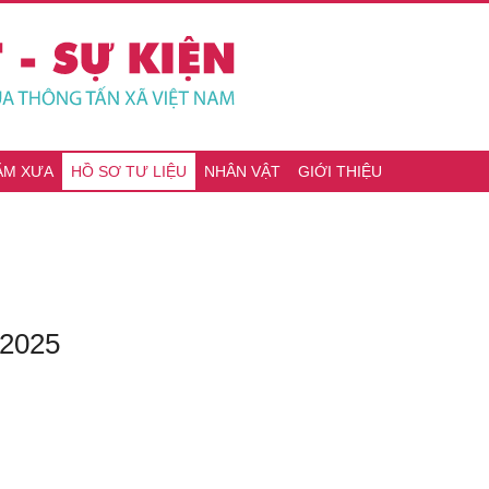
ĂM XƯA
HỒ SƠ TƯ LIỆU
NHÂN VẬT
GIỚI THIỆU
 2025