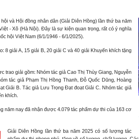
c hội và Hội đồng nhân dân (Giải Diên Hồng) lần thứ ba năm
t - Xô (Hà Nội). Đây là sự kiện quan trọng, rất có ý nghĩa
c hội Việt Nam (6/1/1946 - 6/1/2025).
: 8 giải A, 15 giải B, 20 giải C và 40 giải Khuyến khích tặng
ược trao giải gồm: Nhóm tác giả Cao Thị Thùy Giang, Nguyễn
 Nhóm tác giả Phạm Thị Hồng Thanh, Đỗ Quốc Dũng, Hoàng
t Giải B. Tác giả Lưu Trọng Đạt đoạt Giải C. Nhóm tác giả
n khích.
ồng năm nay đã nhận được 4.079 tác phẩm dự thi của 163 cơ
Giải Diên Hồng lần thứ ba năm 2025 có số lượng tác
phẩm dự thi phong phú, tăng về số lượng, chất lượng. Các