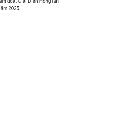
hẩm đoạt Giải Diên Hồng lần
 năm 2025