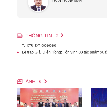
TRẦN THANH MẪN
THÔNG TIN
2
TL_CTR_TXT_000160196
Lễ trao Giải Diên Hồng: Tôn vinh 83 tác phẩm xuấ
ẢNH
6