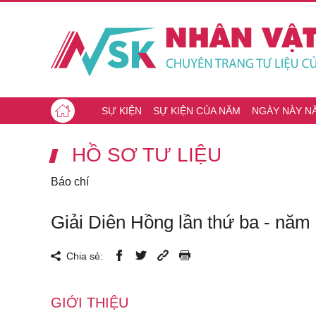
SỰ KIỆN
SỰ KIỆN CỦA NĂM
NGÀY NÀY N
HỒ SƠ TƯ LIỆU
Báo chí
Giải Diên Hồng lần thứ ba - năm
Chia sẻ:
GIỚI THIỆU