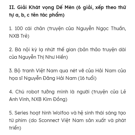
II. Giải Khát vọng Dế Mèn (6 giải, xếp theo thứ
tự a, b, c tên tác phẩm)
1. 100 cái chân (truyện của Nguyễn Ngọc Thuần,
NXB Trẻ)
2. Bà nội kỳ lạ nhứt thế gian (bản thảo truyện dài
của Nguyễn Thị Như Hiền)
3. Bộ tranh Việt Nam qua nét vẽ của Hải Nam của
họa sĩ Nguyễn Đăng Hải Nam (16 tuổi)
4. Chú robot tưởng mình là người (truyện của Lê
Anh Vinh, NXB Kim Đồng)
5. Series hoạt hình Wolfoo và hệ sinh thái sáng tạo
từ phim (do Sconnect Việt Nam sản xuất và phát
triển)