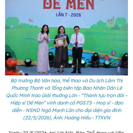
Bộ trưởng Bộ Văn hóa, thể thao và Du lịch Lâm Thị
Phương Thanh và Tổng biên tập Báo Nhân Dân Lê
Quốc Minh trao Giải thưởng Lớn - “Thành tựu trọn đời –
Hiệp sĩ Dế Mèn” vinh danh cố PGS.TS - Hoạ sĩ - đạo
diễn - NSND Ngô Mạnh Lân cho đại diện gia đình
(22/5/2026). Ảnh: Hoàng Hiếu - TTXVN