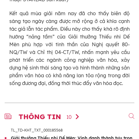
Kết quả mùa giải năm nay đã cho thấy biên độ
sáng tạo ngày càng được mở rộng ở cả khía cạnh
tác giả lẫn tác phẩm. Điều này cho thấy khá rõ định
hướng “nâng tầm” của Giải thưởng Thiếu nhi Dế
Mèn phù hợp với tinh thần của Nghị quyết 80-
NQ/TW và Chỉ thị 04-CT/TW, nhấn mạnh yêu cầu
phát triển các ngành công nghiệp văn hóa, xây
dựng hệ sinh thái sáng tạo và hình thành những sản
phẩm văn hóa có khả năng lan tỏa rộng trong đời
sống đương đại, đồng thời thúc đẩy văn hóa đọc.
THÔNG TIN
10
TL_TD-KHT_TXT_000185568
Giải thưởng Thiếu nhi Dế Mèn: Vinh danh thành tựu trọn