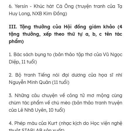
6. Yersin - Khúc hát Cá Ông (truyện tranh của Tạ
Huy Long, NXB Kim Đồng)
III. Tặng thưởng của Hội đồng giám khảo (4
tặng thưởng, xếp theo thứ tự a, b, c tên tác
phẩm)
1. Bác sách bụng to (bản thảo tập thơ của Vũ Ngọc
Diệp, 11 tuổi)
2. Bộ tranh Tiếng nói đại dương của họa sĩ nhí
Nguyễn Minh Quân (11 tuổi)
3. Những câu chuyện về công tử mơ mộng cùng
chùm tác phẩm về chú mèo (bản thảo tranh truyện
của Lê Nhã Uyên, 10 tuổi)
4. Phép màu của Kurt (nhạc kịch do Học viện nghệ
thuật STARLAB sản xuất)