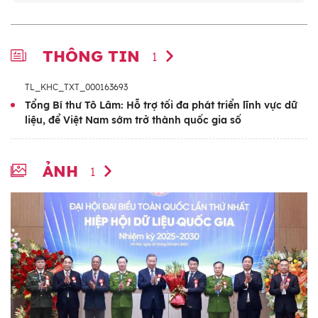
THÔNG TIN
1
TL_KHC_TXT_000163693
Tổng Bí thư Tô Lâm: Hỗ trợ tối đa phát triển lĩnh vực dữ
liệu, để Việt Nam sớm trở thành quốc gia số
ẢNH
1