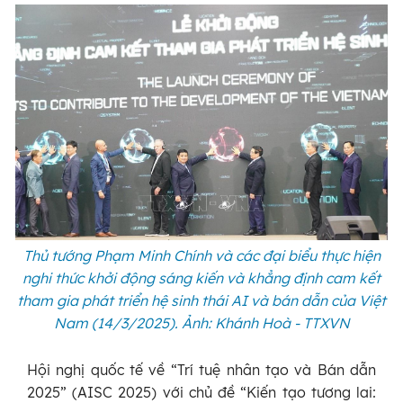
Thủ tướng Phạm Minh Chính và các đại biểu thực hiện
nghi thức khởi động sáng kiến và khẳng định cam kết
tham gia phát triển hệ sinh thái AI và bán dẫn của Việt
Nam (14/3/2025). Ảnh: Khánh Hoà - TTXVN
Hội nghị quốc tế về “Trí tuệ nhân tạo và Bán dẫn
2025” (AISC 2025) với chủ đề “Kiến tạo tương lai: