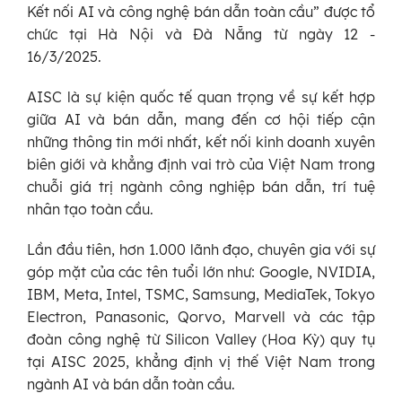
Kết nối AI và công nghệ bán dẫn toàn cầu” được tổ
chức tại Hà Nội và Đà Nẵng từ ngày 12 -
16/3/2025.
AISC là sự kiện quốc tế quan trọng về sự kết hợp
giữa AI và bán dẫn, mang đến cơ hội tiếp cận
những thông tin mới nhất, kết nối kinh doanh xuyên
biên giới và khẳng định vai trò của Việt Nam trong
chuỗi giá trị ngành công nghiệp bán dẫn, trí tuệ
nhân tạo toàn cầu.
Lần đầu tiên, hơn 1.000 lãnh đạo, chuyên gia với sự
góp mặt của các tên tuổi lớn như: Google, NVIDIA,
IBM, Meta, Intel, TSMC, Samsung, MediaTek, Tokyo
Electron, Panasonic, Qorvo, Marvell và các tập
đoàn công nghệ từ Silicon Valley (Hoa Kỳ) quy tụ
tại AISC 2025, khẳng định vị thế Việt Nam trong
ngành AI và bán dẫn toàn cầu.