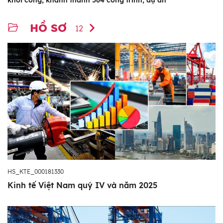
khởi công, khánh thành 564 công trình, dự án
HỒ SƠ
12
HS_KTE_000181330
Kinh tế Việt Nam quý IV và năm 2025