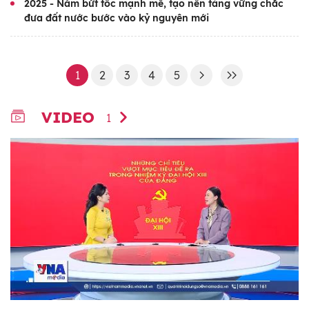
2025 - Năm bứt tốc mạnh mẽ, tạo nền tảng vững chắc
đưa đất nước bước vào kỷ nguyên mới
1
2
3
4
5
VIDEO
1