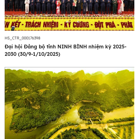
HS_CTR_000176398
Đại hội Đảng bộ tỉnh NINH BÌNH nhiệm kỳ 2025-
2030 (30/9-1/10/2025)