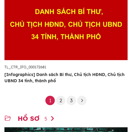
TL_CTR_IFO_000172681
[Infographics] Danh sách Bí thư, Chủ tịch HĐND, Chủ tịch
UBND 34 tỉnh, thành phố
1
2
3
HỒ SƠ
5