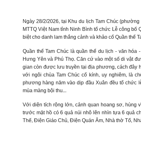
Ngày 28/2/2026, tại Khu du lịch Tam Chúc (phường
MTTQ Việt Nam tỉnh Ninh Bình tổ chức Lễ công bố Q
biệt cho danh lam thắng cảnh và khảo cổ Quần thể 
Quần thể Tam Chúc là quần thể du lịch - văn hóa - t
Hưng Yên và Phú Thọ. Căn cứ vào một số di vật đư
gian còn được lưu truyền tại địa phương, cách đây 
với ngôi chùa Tam Chúc cổ kính, uy nghiêm, là ch
phương hàng năm vào dịp đầu Xuân đều tổ chức lễ
mùa màng bội thu...
Với diện tích rộng lớn, cảnh quan hoang sơ, hùng vĩ
trước mặt hồ có 6 quả núi nhô lên nhìn tựa 6 quả 
Thế, Điện Giáo Chủ, Điện Quán Âm, Nhà thờ Tổ, Nh