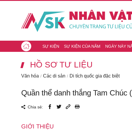
SỰ KIỆN
SỰ KIỆN CỦA NĂM
NGÀY NÀY N
HỒ SƠ TƯ LIỆU
Văn hóa
Các di sản
Di tích quốc gia đặc biệt
Quần thể danh thắng Tam Chúc (
Chia sẻ:
GIỚI THIỆU