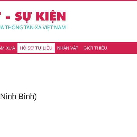
ĂM XƯA
HỒ SƠ TƯ LIỆU
NHÂN VẬT
GIỚI THIỆU
Ninh Bình)