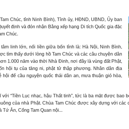
 Tam Chúc, tỉnh Ninh Bình), Tỉnh ủy, HĐND, UBND, Ủy ban
uyết định và đón nhận Bằng xếp hạng Di tích Quốc gia đặc
Tam Chúc.
âm linh lớn, nối liền giữa bốn tỉnh là: Hà Nội, Ninh Bình,
ợc tìm thấy dưới lòng hồ Tam Chúc và các câu chuyện dân
hơn 1.000 năm vào thời Nhà Đinh, nơi đây là vùng đất Phật,
ốn hội tụ của tăng ni, phật tử thập phương. Nhân dân địa
 hội để cầu nguyện quốc thái dân an, mưa thuận gió hòa,
 với “Tiền Lục nhạc, hậu Thất tinh”, tức là ba mặt được bao bọ
chuông của nhà Phật. Chùa Tam Chúc được xây dựng với các c
à Tứ Ân, Cổng Tam Quan nội...