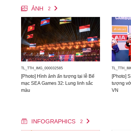
ẢNH
2
TL_TTH_IMG_000032585
TL_TTH_IM
[Photo] Hình ảnh ấn tượng tại lễ Bế
[Photo] 
mạc SEA Games 32: Lung linh sắc
tượng với
màu
VN
INFOGRAPHICS
2