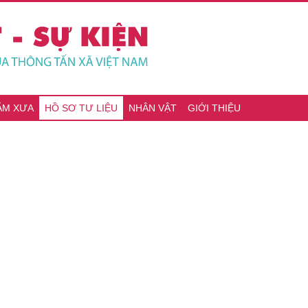
ĂM XƯA
HỒ SƠ TƯ LIỆU
NHÂN VẬT
GIỚI THIỆU