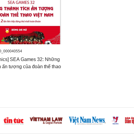
O_000040554
phics] SEA Games 32: Những
h ấn tượng của đoàn thể thao