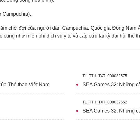
ào Campuchia).
4 năm chờ đợi của người dân Campuchia. Quốc gia Đông Nam Á 
ao cũng như miễn phí dịch vụ y tế và cấp cứu tại kỳ đại hội thể t
TL_TTH_TXT_000032575
của Thể thao Việt Nam
SEA Games 32: Những câ
TL_TTH_TXT_000032552
SEA Games 32: Những cái 