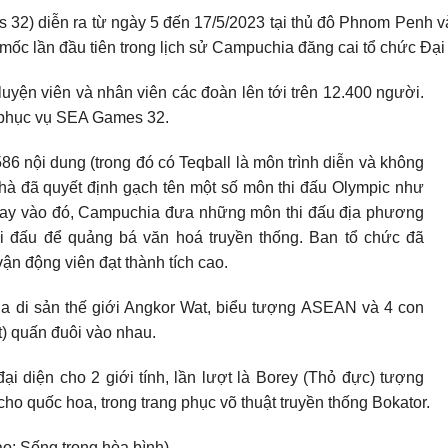
 32) diễn ra từ ngày 5 đến 17/5/2023 tại thủ đô Phnom Penh 
ốc lần đầu tiên trong lịch sử Campuchia đăng cai tổ chức Đại 
yện viên và nhân viên các đoàn lên tới trên 12.400 người.
a phục vụ SEA Games 32.
86 nội dung (trong đó có Teqball là môn trình diễn và không
à đã quyết định gạch tên một số môn thi đấu Olympic như
Thay vào đó, Campuchia đưa những môn thi đấu địa phương
i đấu để quảng bá văn hoá truyền thống. Ban tổ chức đã
ận động viên đạt thành tích cao.
a di sản thế giới Angkor Wat, biểu tượng ASEAN và 4 con
t) quấn đuôi vào nhau.
ại diện cho 2 giới tính, lần lượt là Borey (Thỏ đực) tượng
cho quốc hoa, trong trang phục võ thuật truyền thống Bokator.
ao: Sống trong hòa bình).