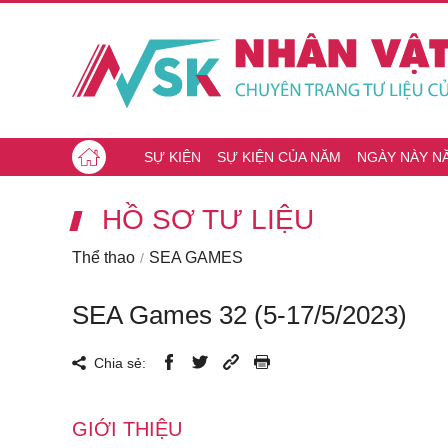
SỰ KIỆN
SỰ KIỆN CỦA NĂM
NGÀY NÀY N
HỒ SƠ TƯ LIỆU
Thể thao
SEA GAMES
SEA Games 32 (5-17/5/2023)
Chia sẻ:
GIỚI THIỆU