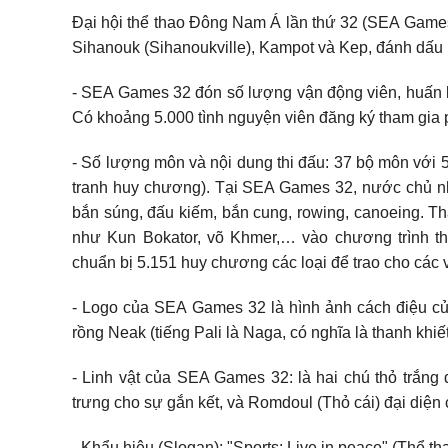
Đại hội thể thao Đông Nam Á lần thứ 32 (SEA Games
Sihanouk (Sihanoukville), Kampot và Kep, đánh dấu m
- SEA Games 32 đón số lượng vận động viên, huấn lu
Có khoảng 5.000 tình nguyện viên đăng ký tham gi
- Số lượng môn và nội dung thi đấu: 37 bộ môn với 5
tranh huy chương). Tại SEA Games 32, nước chủ nh
bắn súng, đấu kiếm, bắn cung, rowing, canoeing. 
như Kun Bokator, võ Khmer,… vào chương trình th
chuẩn bị 5.151 huy chương các loại để trao cho các v
- Logo của SEA Games 32 là hình ảnh cách điệu củ
rồng Neak (tiếng Pali là Naga, có nghĩa là thanh khiế
- Linh vật của SEA Games 32: là hai chú thỏ trắng đ
trưng cho sự gắn kết, và Romdoul (Thỏ cái) đại diện 
- Khẩu hiệu (Slogan): "Sports: Live in peace" (Thể th