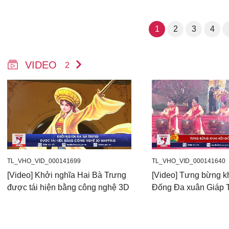
1
2
3
4
VIDEO
2
TL_VHO_VID_000141699
TL_VHO_VID_000141640
[Video] Khởi nghĩa Hai Bà Trưng
[Video] Tưng bừng k
được tái hiện bằng công nghệ 3D
Đống Đa xuân Giáp 