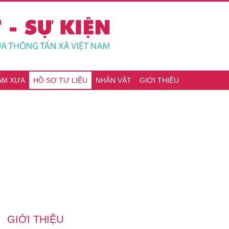
ĂM XƯA
HỒ SƠ TƯ LIỆU
NHÂN VẬT
GIỚI THIỆU
GIỚI THIỆU