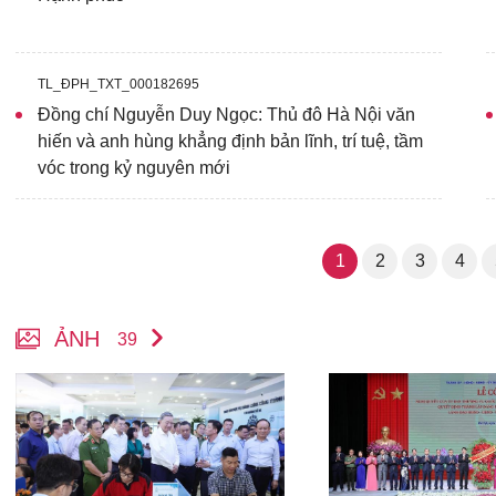
TL_ĐPH_TXT_000182695
Đồng chí Nguyễn Duy Ngọc: Thủ đô Hà Nội văn
hiến và anh hùng khẳng định bản lĩnh, trí tuệ, tầm
vóc trong kỷ nguyên mới
1
2
3
4
ẢNH
39