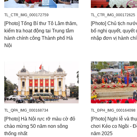
TL_CTR_IMG_000172759
TL_CTR_IMG_000172625
[Photo] Tổng Bí thư Tô Lâm thăm,
[Photo] Chủ tịch nướ
kiểm tra hoạt động tại Trung tâm
bố nghị quyết, quyết 
hành chính công Thành phố Hà
nhập đơn vị hành chí
Nội
TL_QPA_IMG_000168734
TL_ĐPH_IMG_000164098
[Photo] Hà Nội rực rỡ màu cờ đỏ
[Photo] Nghi lễ và th
chào mừng 50 năm non sông
chơi Kéo co Ngồi - 
thống nhất
năm 2025