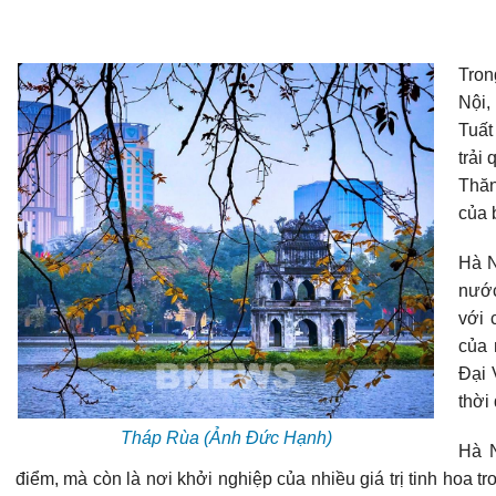
Tro
Nội,
Tuất
trải
Thăn
của 
Hà N
nướ
với 
của
Đại 
thời
Tháp Rùa (Ảnh Đức Hạnh)
Hà N
điểm, mà còn là nơi khởi nghiệp của nhiều giá trị tinh hoa t