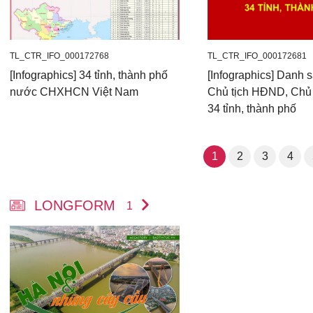
TL_CTR_IFO_000172768
TL_CTR_IFO_000172681
[Infographics] 34 tỉnh, thành phố
[Infographics] Danh s
nước CHXHCN Việt Nam
Chủ tịch HĐND, Chủ
34 tỉnh, thành phố
1
2
3
4
LONGFORM
1