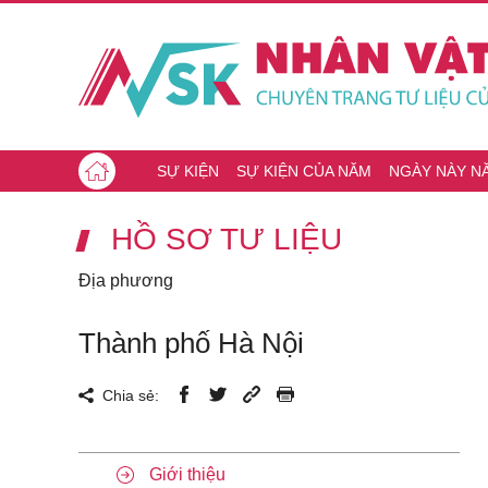
SỰ KIỆN
SỰ KIỆN CỦA NĂM
NGÀY NÀY N
HỒ SƠ TƯ LIỆU
Địa phương
Thành phố Hà Nội
Chia sẻ:
Giới thiệu