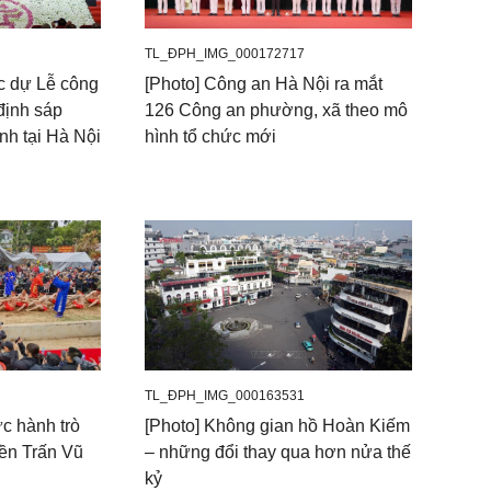
TL_ĐPH_IMG_000172717
c dự Lễ công
[Photo] Công an Hà Nội ra mắt
định sáp
126 Công an phường, xã theo mô
nh tại Hà Nội
hình tổ chức mới
TL_ĐPH_IMG_000163531
ực hành trò
[Photo] Không gian hồ Hoàn Kiếm
Đền Trấn Vũ
– những đổi thay qua hơn nửa thế
kỷ