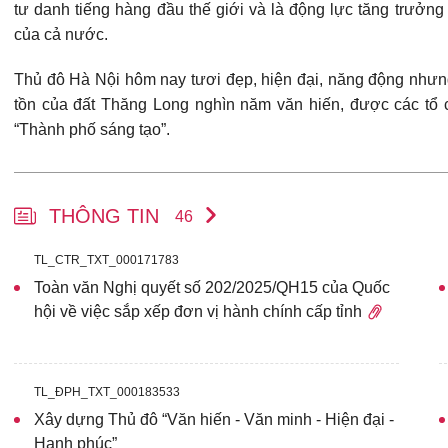
tư danh tiếng hàng đầu thế giới và là động lực tăng trưởn
của cả nước.
Thủ đô Hà Nội hôm nay tươi đẹp, hiện đại, năng động nhưng
tồn của đất Thăng Long nghìn năm văn hiến, được các tổ c
“Thành phố sáng tạo”.
THÔNG TIN
46
TL_CTR_TXT_000171783
Toàn văn Nghị quyết số 202/2025/QH15 của Quốc
hội về việc sắp xếp đơn vị hành chính cấp tỉnh
TL_ĐPH_TXT_000183533
Xây dựng Thủ đô “Văn hiến - Văn minh - Hiện đại -
Hạnh phúc”