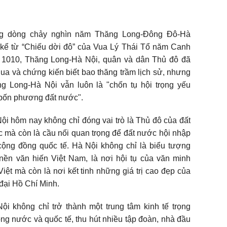
ng dòng chảy nghìn năm Thăng Long-Đông Đô-Hà
 kể từ “Chiếu dời đô” của Vua Lý Thái Tổ năm Canh
 1010, Thăng Long-Hà Nội, quân và dân Thủ đô đã
 qua và chứng kiến biết bao thăng trầm lịch sử, nhưng
g Long-Hà Nội vẫn luôn là "chốn tụ hội trọng yếu
bốn phương đất nước".
ội hôm nay không chỉ đóng vai trò là Thủ đô của đất
c mà còn là cầu nối quan trọng để đất nước hội nhập
cộng đồng quốc tế. Hà Nội không chỉ là biểu tượng
 nền văn hiến Việt Nam, là nơi hội tụ của văn minh
Việt mà còn là nơi kết tinh những giá trị cao đẹp của
 đại Hồ Chí Minh.
ội không chỉ trở thành một trung tâm kinh tế trọng
rong nước và quốc tế, thu hút nhiều tập đoàn, nhà đầu