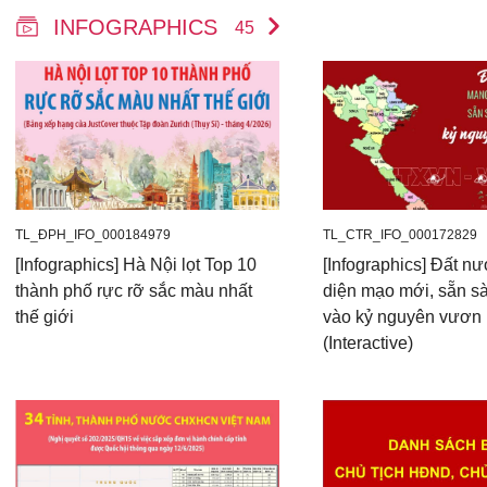
INFOGRAPHICS
45
TL_ĐPH_IFO_000184979
TL_CTR_IFO_000172829
[Infographics] Hà Nội lọt Top 10
[Infographics] Đất n
thành phố rực rỡ sắc màu nhất
diện mạo mới, sẵn s
thế giới
vào kỷ nguyên vươn
(Interactive)