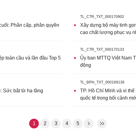
TL_CTR_TXT_000170902
 cuối: Phân cấp, phân quyền
Xây dựng bộ máy tinh gọn,
cao chất lượng phục vụ 
TL_CTR_TXT_000170133
ệp toàn cầu và lần đầu Top 5
Ủy ban MTTQ Việt Nam T
động
TL_ĐPH_TXT_000169136
i: Sức bật từ hạ tầng
TP. Hồ Chí Minh và vị thế 
quốc tế trong bối cảnh mớ
1
2
3
4
5