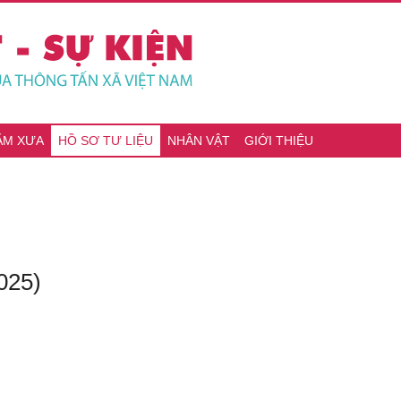
ĂM XƯA
HỒ SƠ TƯ LIỆU
NHÂN VẬT
GIỚI THIỆU
025)