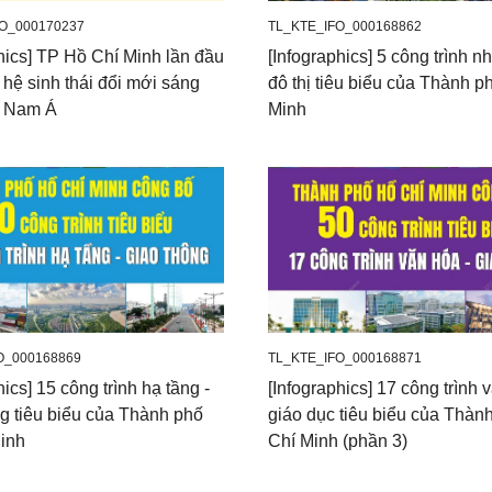
O_000170237
TL_KTE_IFO_000168862
hics] TP Hồ Chí Minh lần đầu
[Infographics] 5 công trình n
 hệ sinh thái đổi mới sáng
đô thị tiêu biểu của Thành p
g Nam Á
Minh
O_000168869
TL_KTE_IFO_000168871
hics] 15 công trình hạ tầng -
[Infographics] 17 công trình 
ng tiêu biểu của Thành phố
giáo dục tiêu biểu của Thàn
inh
Chí Minh (phần 3)