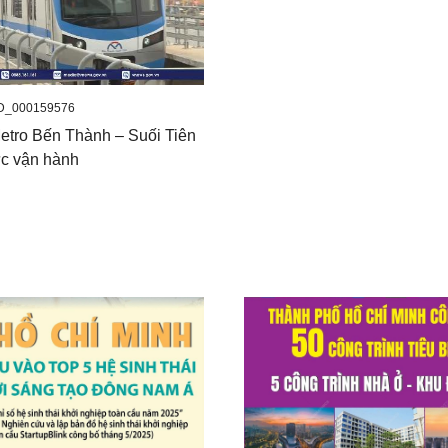
D_000159576
Metro Bến Thành – Suối Tiên
ức vận hành