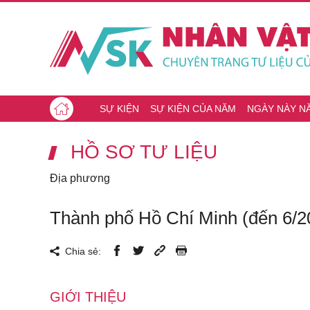
SỰ KIỆN
SỰ KIỆN CỦA NĂM
NGÀY NÀY N
HỒ SƠ TƯ LIỆU
Địa phương
Thành phố Hồ Chí Minh (đến 6/2
Chia sẻ:
GIỚI THIỆU