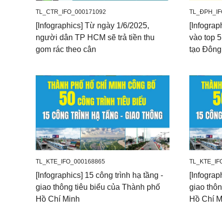
TL_CTR_IFO_000171092
TL_ĐPH_IF
[Infographics] Từ ngày 1/6/2025,
[Infograp
người dân TP HCM sẽ trả tiền thu
vào top 5
gom rác theo cân
tạo Đôn
TL_KTE_IFO_000168865
TL_KTE_IF
[Infographics] 15 công trình hạ tầng -
[Infograp
giao thông tiêu biểu của Thành phố
giao thô
Hồ Chí Minh
Hồ Chí M