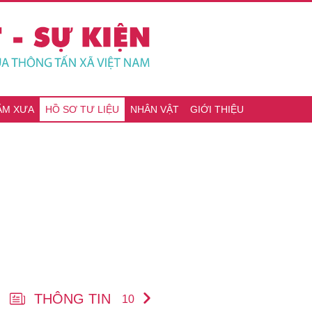
ĂM XƯA
HỒ SƠ TƯ LIỆU
NHÂN VẬT
GIỚI THIỆU
THÔNG TIN
10