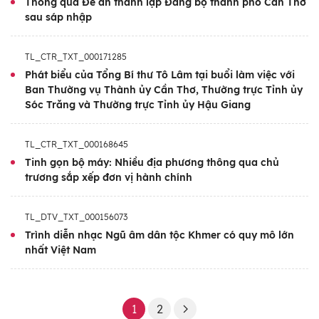
Thông qua Đề án thành lập Đảng bộ thành phố Cần Thơ
sau sáp nhập
TL_CTR_TXT_000171285
Phát biểu của Tổng Bí thư Tô Lâm tại buổi làm việc với
Ban Thường vụ Thành ủy Cần Thơ, Thường trực Tỉnh ủy
Sóc Trăng và Thường trực Tỉnh ủy Hậu Giang
TL_CTR_TXT_000168645
Tinh gọn bộ máy: Nhiều địa phương thông qua chủ
trương sắp xếp đơn vị hành chính
TL_DTV_TXT_000156073
Trình diễn nhạc Ngũ âm dân tộc Khmer có quy mô lớn
nhất Việt Nam
1
2