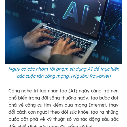
Nguy cơ các nhóm tội phạm sử dụng AI để thực hiện
các cuộc tấn công mạng. (Nguồn: Rawpixel)
Công nghệ trí tuệ nhân tạo (AI) ngày càng trở nên
phổ biến trong đời sống thường ngày, tạo bước đột
phá về công cụ tìm kiếm qua mạng Internet, thay
đổi cách con người theo dõi sức khỏe, tạo ra những
bước đột phá về kỹ thuật số và tác động sâu sắc
đến nhiều lĩnh vực trong đời sống xã hội.