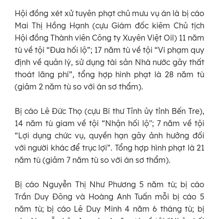
Hội đồng xét xử tuyên phạt chủ mưu vụ án là bị cáo
Mai Thị Hồng Hạnh (cựu Giám đốc kiêm Chủ tịch
Hội đồng Thành viên Công ty Xuyên Việt Oil) 11 năm
tù về tội “Đưa hối lộ”; 17 năm tù về tội “Vi phạm quy
định về quản lý, sử dụng tài sản Nhà nước gây thất
thoát lãng phí”, tổng hợp hình phạt là 28 năm tù
(giảm 2 năm tù so với án sơ thẩm).
Bị cáo Lê Đức Thọ (cựu Bí thư Tỉnh ủy tỉnh Bến Tre),
14 năm tù giam về tội “Nhận hối lộ"; 7 năm về tội
“Lợi dụng chức vụ, quyền hạn gây ảnh hưởng đối
với người khác để trục lợi”. Tổng hợp hình phạt là 21
năm tù (giảm 7 năm tù so với án sơ thẩm).
Bị cáo Nguyễn Thị Như Phương 5 năm tù; bị cáo
Trần Duy Đông và Hoàng Anh Tuấn mỗi bị cáo 5
năm tù; bị cáo Lê Duy Minh 4 năm 6 tháng tù; bị