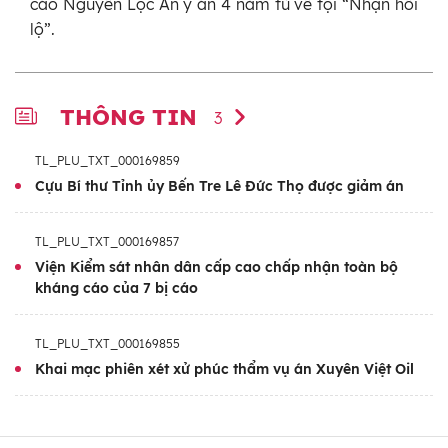
cáo Nguyễn Lộc An y án 4 năm tù về tội “Nhận hối
lộ”.
THÔNG TIN
3
TL_PLU_TXT_000169859
Cựu Bí thư Tỉnh ủy Bến Tre Lê Đức Thọ được giảm án
TL_PLU_TXT_000169857
Viện Kiểm sát nhân dân cấp cao chấp nhận toàn bộ
kháng cáo của 7 bị cáo
TL_PLU_TXT_000169855
Khai mạc phiên xét xử phúc thẩm vụ án Xuyên Việt Oil