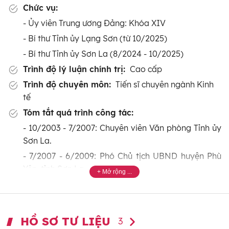
Chức vụ:
- Ủy viên Trung ương Đảng: Khóa XIV
- Bí thư Tỉnh ủy Lạng Sơn (từ 10/2025)
- Bí thư Tỉnh ủy Sơn La (8/2024 - 10/2025)
Trình độ lý luận chính trị:
Cao cấp
Trình độ chuyên môn:
Tiến sĩ chuyên ngành Kinh
tế
Tóm tắt quá trình công tác:
- 10/2003 - 7/2007: Chuyên viên Văn phòng Tỉnh ủy
Sơn La.
- 7/2007 - 6/2009: Phó Chủ tịch UBND huyện Phù
Yên, tỉnh Sơn La.
- 7/2009 - 6/2010: Phó Bí thư Huyện ủy, Chủ tịch
UBND huyện Phù Yên, tỉnh Sơn La.
- 7/2010 - 9/2010: Bí thư Huyện ủy, Chủ tịch UBND
HỒ SƠ TƯ LIỆU
3
huyện Phù Yên, tỉnh Sơn La.