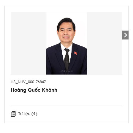
- 9/2010 - 6/2011: Ủy viên Ban Chấp hành Đảng bộ,
Bí thư Huyện ủy, Chủ tịch UBND huyện Phù Yên, tỉnh
Sơn La.
- 6/2011 - 6/2014: Ủy viên Ban Chấp hành Đảng bộ,
Bí thư Huyện ủy, Chủ tịch HĐND huyện Phù Yên, tỉnh
Sơn La.
- 6/2014 - 6/2015: Ủy viên Ban Chấp hành Đảng bộ,
Bí thư Đảng ủy, Giám đốc Sở Kế hoạch và Đầu tư
tỉnh Sơn La.
- 6/2015 - 8/2015: Ủy viên Ban Chấp hành Đảng bộ,
HS_NHV_000176847
Trưởng Ban Dân vận Tỉnh ủy Sơn La.
Hoàng Quốc Khánh
- 8/2015 - 9/2015: Ủy viên Ban Chấp hành Đảng bộ,
Phó Chủ nhiệm Ủy ban Kiểm tra Tỉnh ủy Sơn La.
- 9/2015 - 6/2019: Ủy viên Ban Thường vụ Tỉnh ủy,
Tư liệu
(4)
Chủ nhiệm Ủy ban Kiểm tra Tỉnh ủy Sơn La.
- 6/2019 - 8/2024: Phó Bí thư Tỉnh ủy, Bí thư Ban