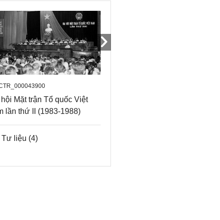
ệt Nam.
CTR_000043900
HS_CTR_000043899
 hội Mặt trận Tổ quốc Việt
Đại hội Mặt trận Tổ qu
 lần thứ II (1983-1988)
Nam lần thứ I (1977-1
Tư liệu
(4)
Tư liệu
(6)