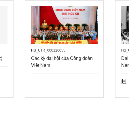
tịch danh dự Ủy ban Trung ương Mặt trận Tổ quốc Vi
- 25/12/1992: Đồng chí từ trần.
- (Tư liệu được biên soạn trước ngày 1/7/2025)
HS_CTR_000126055
HS_
2)
Các kỳ đại hội của Công đoàn
Đại
Việt Nam
Nam