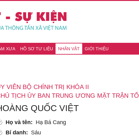
ĂM XƯA
HỒ SƠ TƯ LIỆU
NHÂN VẬT
GIỚI THIỆU
Y VIÊN BỘ CHÍNH TRỊ KHÓA II
HỦ TỊCH ỦY BAN TRUNG ƯƠNG MẶT TRẬN TỔ Q
HOÀNG QUỐC VIỆT
Họ và tên:
Hạ Bá Cang
Bí danh:
Sáu