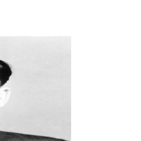
 chí bị chủ đuổi khỏi nhà máy. Sau đó đồng
g bí mật.
hất các tổ chức cộng sản, đồng chí bị thực
Côn Đảo.
o Ban Chấp hành Trung ương lâm thời của
hoạt động.
 Nội, đồng chí về hoạt động ở Bắc Ninh và
Ðảng, đồng chí được cử vào Ban Chấp hành
ầu là Ủy viên Thường vụ Trung ương, cùng