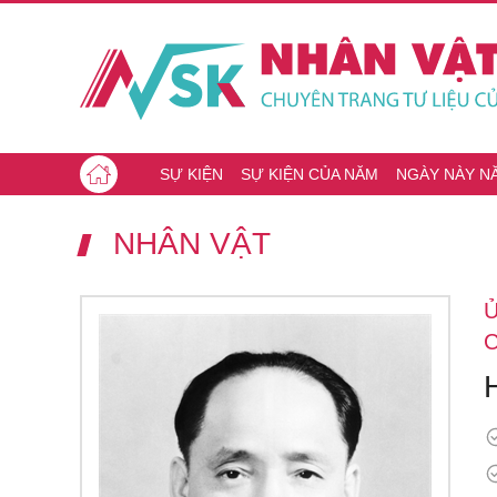
SỰ KIỆN
SỰ KIỆN CỦA NĂM
NGÀY NÀY N
NHÂN VẬT
Ủ
C