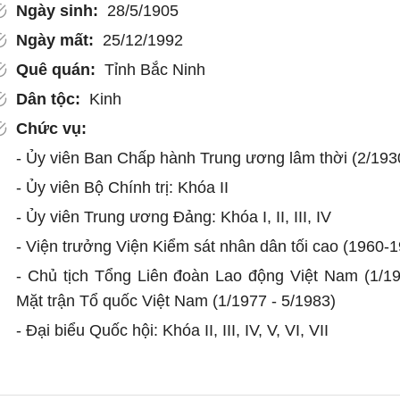
Ngày sinh:
28/5/1905
Ngày mất:
25/12/1992
Quê quán:
Tỉnh Bắc Ninh
Dân tộc:
Kinh
Chức vụ:
- Ủy viên Ban Chấp hành Trung ương lâm thời (2/193
- Ủy viên Bộ Chính trị: Khóa II
- Ủy viên Trung ương Đảng: Khóa I, II, III, IV
- Viện trưởng Viện Kiểm sát nhân dân tối cao (1960-
- Chủ tịch Tổng Liên đoàn Lao động Việt Nam (1/1
Mặt trận Tổ quốc Việt Nam (1/1977 - 5/1983)
- Đại biểu Quốc hội: Khóa II, III, IV, V, VI, VII
Tóm tắt quá trình công tác:
- 1928: Tham gia Thanh niên Cách mạng Đồng chí H