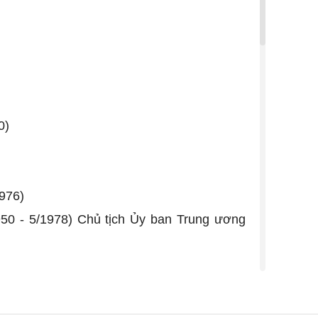
0)
1976)
950 - 5/1978) Chủ tịch Ủy ban Trung ương
ội, tổ chức tiền thân của Đảng Cộng sản