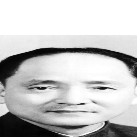
Đông Dương.
- 1929: Vì tham gia hoạt động cách mạng bị lộ, đồng
chí được tổ chức cử vào Nam Kỳ hoạt động cách mạn
- 1930: Trên đường từ Nam ra Bắc dự Hội nghị hợp n
dân Pháp bắt kết án tù chung thân biệt xứ và đày đi 
- 10/1930: Hội nghị Hợp nhất Đảng cử đồng chí và
Đảng.
- Cuối năm 1936: Đồng chí được trả tự do về Hà Nội 
- 1937: Bí thư xứ ủy Bắc Kỳ.
- Đầu năm 1938: Bị thực dân Pháp trục xuất khỏi Hà
Bắc Giang.
- 5/1941: Tại Hội nghị Trung ương 8, khóa I của 
Trung ương Đảng.
- 8/1945: Tại Hội nghị toàn quốc, đồng chí được b