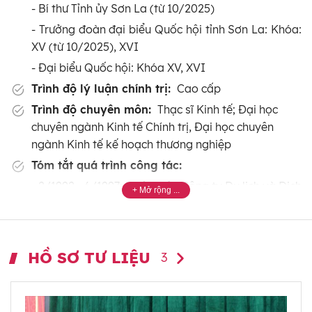
- Bí thư Tỉnh ủy Sơn La (từ 10/2025)
- Trưởng đoàn đại biểu Quốc hội tỉnh Sơn La: Khóa:
XV (từ 10/2025), XVI
- Đại biểu Quốc hội: Khóa XV, XVI
Trình độ lý luận chính trị:
Cao cấp
Trình độ chuyên môn:
Thạc sĩ Kinh tế; Đại học
chuyên ngành Kinh tế Chính trị, Đại học chuyên
ngành Kinh tế kế hoạch thương nghiệp
Tóm tắt quá trình công tác:
- 2/1992 - 6/1997: Nhân viên Công ty Du lịch và Dịch
vụ Lạng Sơn, Công chức Sở Thương mại và Du lịch
tỉnh Lạng Sơn.
- 7/1997 - 6/1999: Phó Trưởng phòng Quản lý Du
HỒ SƠ TƯ LIỆU
3
lịch, Sở Thương mại và Du lịch tỉnh Lạng Sơn.
- 7/1999 - 5/2004: Trưởng phòng Quản lý Du lịch, Sở
Thương mại và Du lịch tỉnh Lạng Sơn.