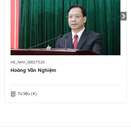
- 6/2004 - 11/2006: Phó Chủ tịch UBND huyện Bình
Gia, tỉnh Lạng Sơn.
- 12/2006 - 3/2008: Phó Giám đốc Sở Thương mại
và Du lịch tỉnh Lạng Sơn.
- 4/2008 - 7/2010: Phó Giám đốc Sở Văn hóa, Thể
thao và Du lịch tỉnh Lạng Sơn.
- 7/2010 - 9/2010: Chánh Văn phòng Tỉnh ủy Lạng
Sơn.
HS_NHV_000177125
- 10/2010 - 3/2012: Ủy viên Ban Chấp hành Đảng
Hoàng Văn Nghiệm
bộ tỉnh, Chánh Văn phòng Tỉnh ủy Lạng Sơn.
- 4/2012 - 2/2014: Ủy viên Ban Chấp hành Đảng bộ
tỉnh, Bí thư Đảng ủy Khối các cơ quan tỉnh Lạng
Tư liệu
(4)
Sơn.
- 3/2014 - 6/2015: Ủy viên Ban Chấp hành Đảng bộ
tỉnh, Bí thư Huyện ủy Lộc Bình, tỉnh Lạng Sơn.
- 7/2015 - 10/2015: Ủy viên Ban Chấp hành Đảng bộ
tỉnh, Phái viên của Ban Thường vụ Tỉnh ủy Lạng Sơn.