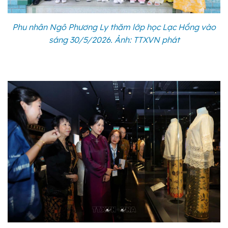
Phu nhân Ngô Phương Ly thăm lớp học Lạc Hồng vào
sáng 30/5/2026. Ảnh: TTXVN phát