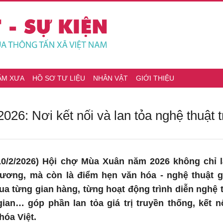
ĂM XƯA
HỒ SƠ TƯ LIỆU
NHÂN VẬT
GIỚI THIỆU
26: Nơi kết nối và lan tỏa nghệ thuật 
0/2/2026) Hội chợ Mùa Xuân năm 2026 không chỉ l
hương, mà còn là điểm hẹn văn hóa - nghệ thuật g
ua từng gian hàng, từng hoạt động trình diễn nghệ th
an… góp phần lan tỏa giá trị truyền thống, kết n
hóa Việt.