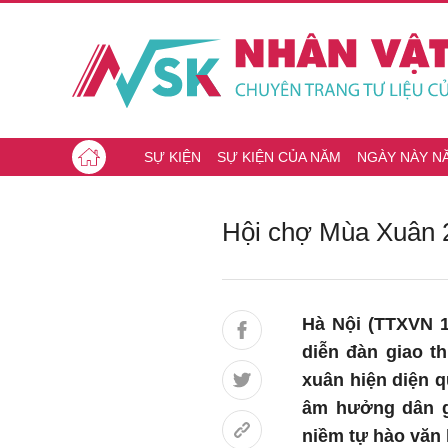
SỰ KIỆN
SỰ KIỆN CỦA NĂM
NGÀY NÀY N
Hội chợ Mùa Xuân 20
Hà Nội (TTXVN 1
diễn đàn giao t
xuân hiện diện q
âm hưởng dân gi
niềm tự hào văn 