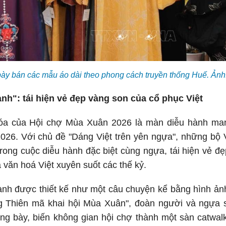
ày bán các mẫu áo dài theo phong cách truyền thống Huế. Ả
h": tái hiện vẻ đẹp vàng son của cổ phục Việt
óa của Hội chợ Mùa Xuân 2026 là màn diễu hành ma
2026. Với chủ đề "Dáng Việt trên yên ngựa", những bộ 
rong cuộc diễu hành đặc biệt cùng ngựa, tái hiện vẻ đ
văn hoá Việt xuyên suốt các thế kỷ.
hành được thiết kế như một câu chuyện kể bằng hình ả
 Thiên mã khai hội Mùa Xuân", đoàn người và ngựa 
ưng bày, biến không gian hội chợ thành một sàn catwal