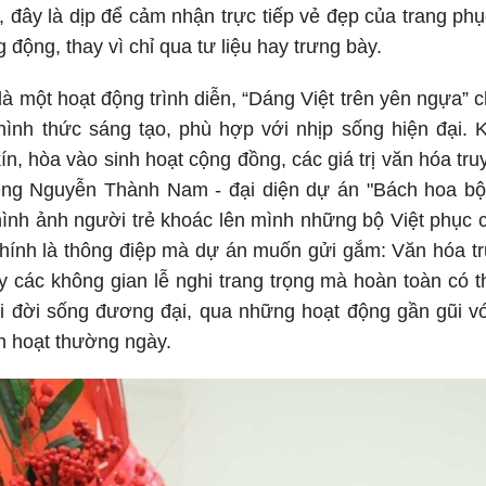
rẻ, đây là dịp để cảm nhận trực tiếp vẻ đẹp của trang ph
 động, thay vì chỉ qua tư liệu hay trưng bày.
à một hoạt động trình diễn, “Dáng Việt trên yên ngựa” 
ình thức sáng tạo, phù hợp với nhịp sống hiện đại. K
ín, hòa vào sinh hoạt cộng đồng, các giá trị văn hóa tru
Ông Nguyễn Thành Nam - đại diện dự án "Bách hoa bộ h
nh ảnh người trẻ khoác lên mình những bộ Việt phục c
chính là thông điệp mà dự án muốn gửi gắm: Văn hóa tr
y các không gian lễ nghi trang trọng mà hoàn toàn có 
ới đời sống đương đại, qua những hoạt động gần gũi v
h hoạt thường ngày.