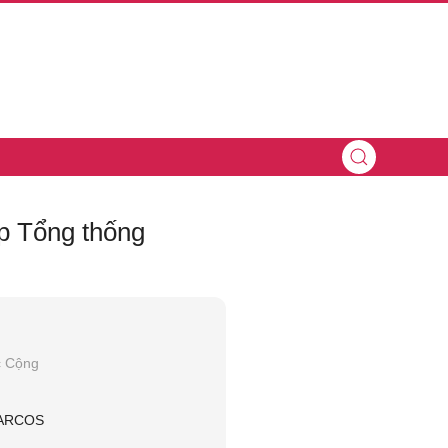
p Tổng thống
c Cộng
ARCOS