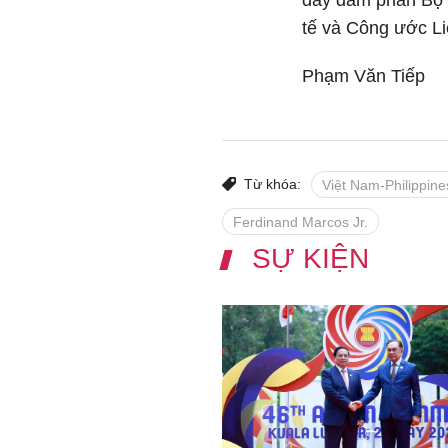
đẩy đàm phán Bộ Q
tế và Công ước L
Phạm Văn Tiếp
Từ khóa:
Việt Nam-Philippine
Ferdinand Marcos Jr.
SỰ KIỆN