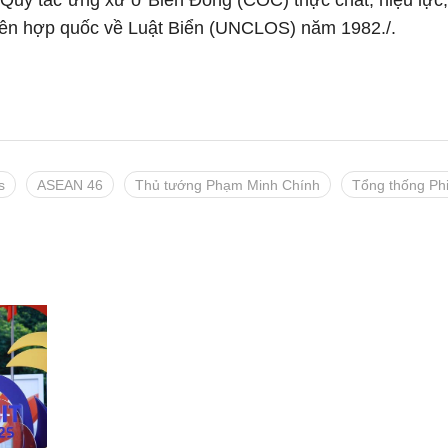
uy tắc ứng xử ở Biển Đông (COC) thực chất, hiệu lực,
iên hợp quốc về Luật Biển (UNCLOS) năm 1982./.
s
ASEAN 46
Thủ tướng Phạm Minh Chính
Tổng thống Phi