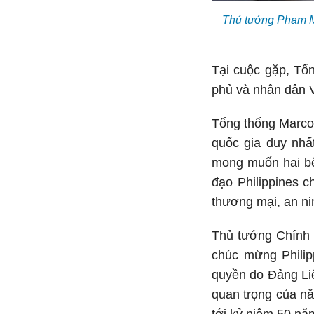
Thủ tướng Phạm Mi
Tại cuộc gặp, Tổn
phủ và nhân dân V
Tổng thống Marcos
quốc gia duy nhất
mong muốn hai bê
đạo Philippines c
thương mại, an ni
Thủ tướng Chính 
chúc mừng Philip
quyền do Đảng Liê
quan trọng của nă