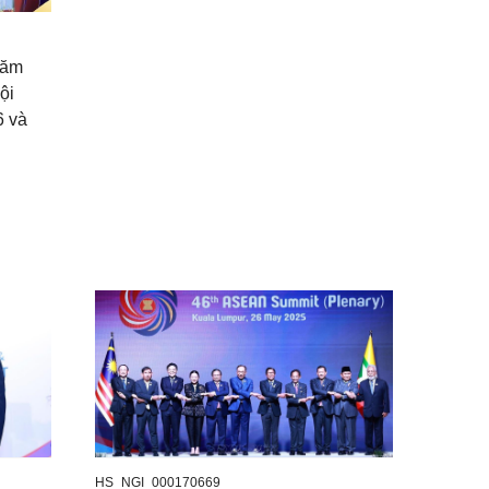
hăm
ội
6 và
HS_NGI_000170669