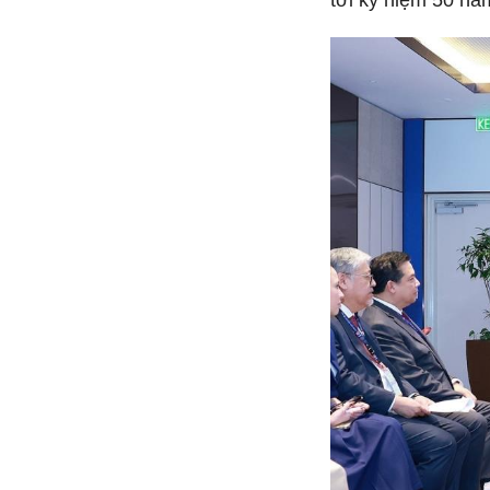
tới kỷ niệm 50 nă