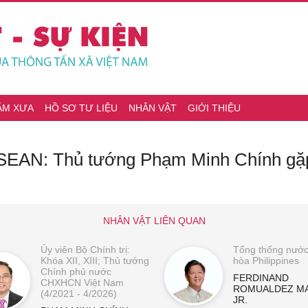
ĂM XƯA
HỒ SƠ TƯ LIỆU
NHÂN VẬT
GIỚI THIỆU
ASEAN: Thủ tướng Phạm Minh Chính gặ
NHÂN VẬT LIÊN QUAN
Ủy viên Bộ Chính trị:
Tổng thống nướ
Khóa XII, XIII; Thủ tướng
hòa Philippines
Chính phủ nước
FERDINAND
CHXHCN Việt Nam
ROMUALDEZ M
(4/2021 - 4/2026)
JR.