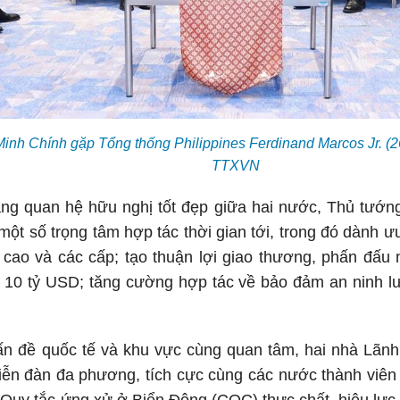
nh Chính gặp Tổng thống Philippines Ferdinand Marcos Jr. (2
TTXVN
ảng quan hệ hữu nghị tốt đẹp giữa hai nước, Thủ tướn
 một số trọng tâm hợp tác thời gian tới, trong đó dành ư
p cao và các cấp; tạo thuận lợi giao thương, phấn đấ
 10 tỷ USD; tăng cường hợp tác về bảo đảm an ninh lư
ấn đề quốc tế và khu vực cùng quan tâm, hai nhà Lãnh 
 diễn đàn đa phương, tích cực cùng các nước thành vi