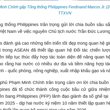
nh Chính gặp Tổng thống Philippines Ferdinand Marcos Jr. (2
TTXVN
g thống Philippines trân trọng gửi lời chia buồn sâu 
iệt Nam về việc nguyên Chủ tịch nước Trần Đức Lương 
 đánh giá cao những tiến triển tốt đẹp trong quan hệ gi
 trong ASEAN đã thiết lập quan hệ Đối tác chiến lược 
n tiếp tục thúc đẩy hợp tác toàn diện để nâng quan h
ho rằng hai nước có nhiều dư địa và tiềm năng hợp tác
nh - quốc phòng, nông nghiệp, xuất nhập khẩu gạo và nă
phủ Phạm Minh Chính trân trọng cảm ơn lời chia buồn 
pines đã tổ chức thành công cuộc bầu cử giữa nhiệm
n bang Philippines (PFP) lãnh đạo giành đa số ghế tại
m 2025 - dịp hai nước kỷ niệm 10 năm thiết lập quan h