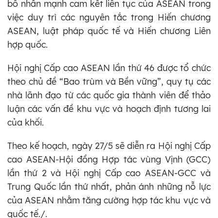
bố nhấn mạnh cam kết liên tục của ASEAN trong
việc duy trì các nguyên tắc trong Hiến chương
ASEAN, luật pháp quốc tế và Hiến chương Liên
hợp quốc.
Hội nghị Cấp cao ASEAN lần thứ 46 được tổ chức
theo chủ đề “Bao trùm và Bền vững”, quy tụ các
nhà lãnh đạo từ các quốc gia thành viên để thảo
luận các vấn đề khu vực và hoạch định tương lai
của khối.
Theo kế hoạch, ngày 27/5 sẽ diễn ra Hội nghị Cấp
cao ASEAN-Hội đồng Hợp tác vùng Vịnh (GCC)
lần thứ 2 và Hội nghị Cấp cao ASEAN-GCC và
Trung Quốc lần thứ nhất, phản ánh những nỗ lực
của ASEAN nhằm tăng cường hợp tác khu vực và
quốc tế./.