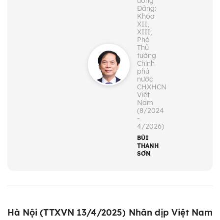
ương
Đảng:
Khóa
XII,
XIII;
Phó
Thủ
tướng
Chính
phủ
nước
CHXHCN
Việt
Nam
(8/2024
-
4/2026)
BÙI
THANH
SƠN
Hà Nội (TTXVN 13/4/2025) Nhân dịp Việt Nam