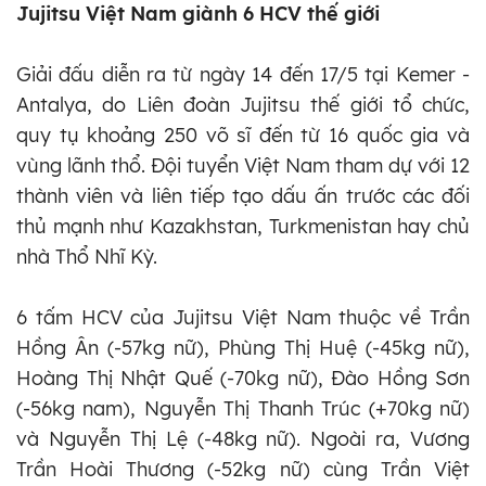
Jujitsu Việt Nam giành 6 HCV thế giới
Giải đấu diễn ra từ ngày 14 đến 17/5 tại Kemer -
Antalya, do Liên đoàn Jujitsu thế giới tổ chức,
quy tụ khoảng 250 võ sĩ đến từ 16 quốc gia và
vùng lãnh thổ. Đội tuyển Việt Nam tham dự với 12
thành viên và liên tiếp tạo dấu ấn trước các đối
thủ mạnh như Kazakhstan, Turkmenistan hay chủ
nhà Thổ Nhĩ Kỳ.
6 tấm HCV của Jujitsu Việt Nam thuộc về Trần
Hồng Ân (-57kg nữ), Phùng Thị Huệ (-45kg nữ),
Hoàng Thị Nhật Quế (-70kg nữ), Đào Hồng Sơn
(-56kg nam), Nguyễn Thị Thanh Trúc (+70kg nữ)
và Nguyễn Thị Lệ (-48kg nữ). Ngoài ra, Vương
Trần Hoài Thương (-52kg nữ) cùng Trần Việt