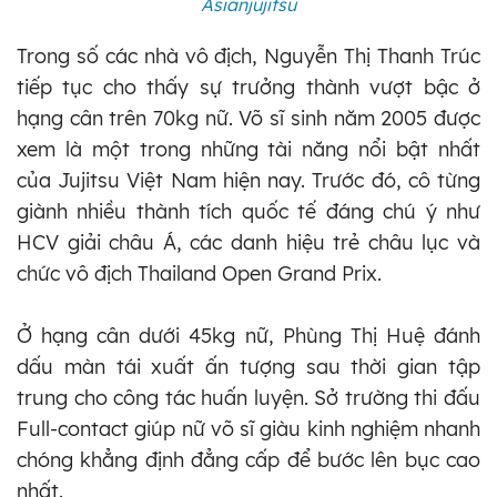
Asianjujitsu
Trong số các nhà vô địch, Nguyễn Thị Thanh Trúc
tiếp tục cho thấy sự trưởng thành vượt bậc ở
hạng cân trên 70kg nữ. Võ sĩ sinh năm 2005 được
xem là một trong những tài năng nổi bật nhất
của Jujitsu Việt Nam hiện nay. Trước đó, cô từng
giành nhiều thành tích quốc tế đáng chú ý như
HCV giải châu Á, các danh hiệu trẻ châu lục và
chức vô địch Thailand Open Grand Prix.
Ở hạng cân dưới 45kg nữ, Phùng Thị Huệ đánh
dấu màn tái xuất ấn tượng sau thời gian tập
trung cho công tác huấn luyện. Sở trường thi đấu
Full-contact giúp nữ võ sĩ giàu kinh nghiệm nhanh
chóng khẳng định đẳng cấp để bước lên bục cao
nhất.