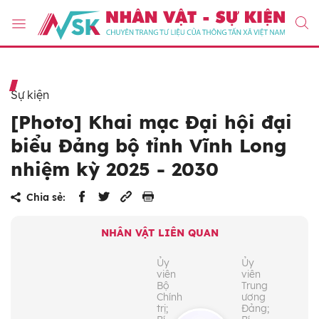
Sự kiện
[Photo] Khai mạc Đại hội đại
biểu Đảng bộ tỉnh Vĩnh Long
nhiệm kỳ 2025 - 2030
Chia sẻ:
NHÂN VẬT LIÊN QUAN
Ủy
Ủy
viên
viên
Bộ
Trung
Chính
ương
trị;
Đảng;