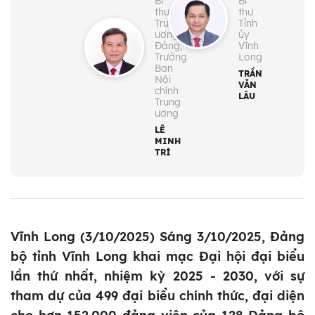
Bí
Bí
thư
thư
Trung
Tỉnh
ương
ủy
Đảng;
Vĩnh
Trưởng
Long
Ban
TRẦN
Nội
VĂN
chính
LÂU
Trung
ương
LÊ
MINH
TRÍ
Vĩnh Long (3/10/2025) Sáng 3/10/2025, Đảng
bộ tỉnh Vĩnh Long khai mạc Đại hội đại biểu
lần thứ nhất, nhiệm kỳ 2025 - 2030, với sự
tham dự của 499 đại biểu chính thức, đại diện