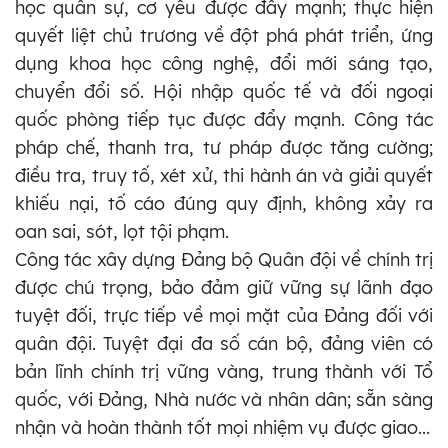
học quân sự, cơ yếu được đẩy mạnh; thực hiện
quyết liệt chủ trương về đột phá phát triển, ứng
dụng khoa học công nghệ, đổi mới sáng tạo,
chuyển đổi số. Hội nhập quốc tế và đối ngoại
quốc phòng tiếp tục được đẩy mạnh. Công tác
pháp chế, thanh tra, tư pháp được tăng cường;
điều tra, truy tố, xét xử, thi hành án và giải quyết
khiếu nại, tố cáo đúng quy định, không xảy ra
oan sai, sót, lọt tội phạm.
Công tác xây dựng Đảng bộ Quân đội về chính trị
được chú trọng, bảo đảm giữ vững sự lãnh đạo
tuyệt đối, trực tiếp về mọi mặt của Đảng đối với
quân đội. Tuyệt đại đa số cán bộ, đảng viên có
bản lĩnh chính trị vững vàng, trung thành với Tổ
quốc, với Đảng, Nhà nước và nhân dân; sẵn sàng
nhận và hoàn thành tốt mọi nhiệm vụ được giao...