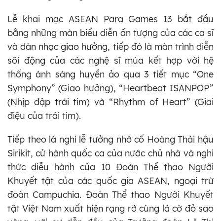
Lễ khai mạc ASEAN Para Games 13 bắt đầu
bằng những màn biểu diễn ấn tượng của các ca sĩ
và dàn nhạc giao hưởng, tiếp đó là màn trình diễn
sôi động của các nghệ sĩ múa kết hợp với hệ
thống ánh sáng huyền ảo qua 3 tiết mục “One
Symphony” (Giao hưởng), “Heartbeat ISANPOP”
(Nhịp đập trái tim) và “Rhythm of Heart” (Giai
điệu của trái tim).
Tiếp theo là nghi lễ tưởng nhớ cố Hoàng Thái hậu
Sirikit, cử hành quốc ca của nước chủ nhà và nghi
thức diễu hành của 10 Đoàn Thể thao Người
Khuyết tật của các quốc gia ASEAN, ngoại trừ
đoàn Campuchia. Đoàn Thể thao Người Khuyết
tật Việt Nam xuất hiện rạng rỡ cùng lá cờ đỏ sao