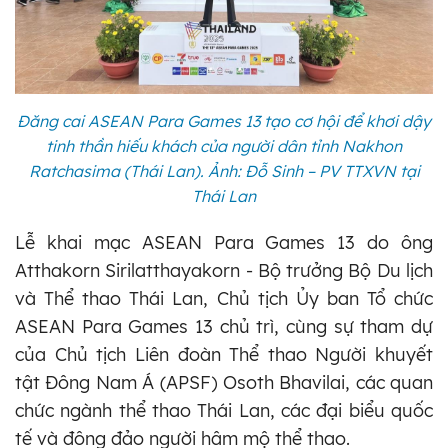
Đăng cai ASEAN Para Games 13 tạo cơ hội để khơi dậy
tinh thần hiếu khách của người dân tỉnh Nakhon
Ratchasima (Thái Lan). Ảnh: Đỗ Sinh – PV TTXVN tại
Thái Lan
Lễ khai mạc ASEAN Para Games 13 do ông
Atthakorn Sirilatthayakorn - Bộ trưởng Bộ Du lịch
và Thể thao Thái Lan, Chủ tịch Ủy ban Tổ chức
ASEAN Para Games 13 chủ trì, cùng sự tham dự
của Chủ tịch Liên đoàn Thể thao Người khuyết
tật Đông Nam Á (APSF) Osoth Bhavilai, các quan
chức ngành thể thao Thái Lan, các đại biểu quốc
tế và đông đảo người hâm mộ thể thao.