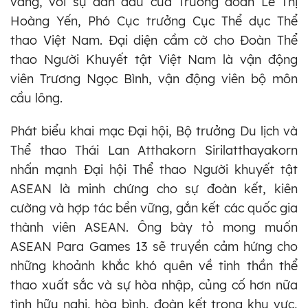
vàng, với sự dẫn đầu của Trưởng đoàn Lê Thị
Hoàng Yến, Phó Cục trưởng Cục Thể dục Thể
thao Việt Nam. Đại diện cầm cờ cho Đoàn Thể
thao Người Khuyết tật Việt Nam là vận động
viên Trương Ngọc Bình, vận động viên bộ môn
cầu lông.
Phát biểu khai mạc Đại hội, Bộ trưởng Du lịch và
Thể thao Thái Lan Atthakorn Sirilatthayakorn
nhấn mạnh Đại hội Thể thao Người khuyết tật
ASEAN là minh chứng cho sự đoàn kết, kiên
cường và hợp tác bền vững, gắn kết các quốc gia
thành viên ASEAN. Ông bày tỏ mong muốn
ASEAN Para Games 13 sẽ truyền cảm hứng cho
những khoảnh khắc khó quên về tinh thần thể
thao xuất sắc và sự hòa nhập, củng cố hơn nữa
tình hữu nghị, hòa bình, đoàn kết trong khu vực,