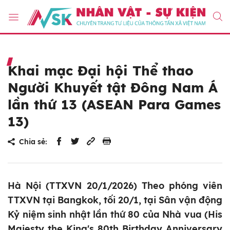
Khai mạc Đại hội Thể thao
Người Khuyết tật Đông Nam Á
lần thứ 13 (ASEAN Para Games
13)
Chia sẻ:
Hà Nội (TTXVN 20/1/2026) Theo phóng viên
TTXVN tại Bangkok, tối 20/1, tại Sân vận động
Kỷ niệm sinh nhật lần thứ 80 của Nhà vua (His
Majesty the King's 80th Birthday Anniversary