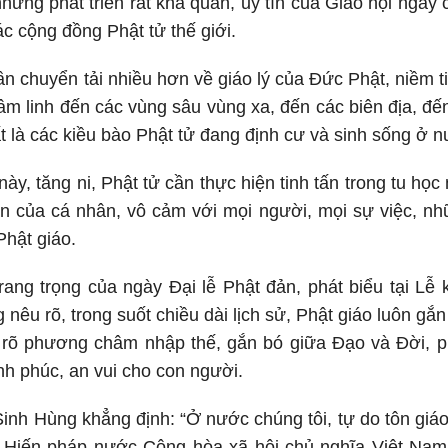
ững phát triển rất khả quan, uy tín của Giáo hội ngày 
ác cộng đồng Phật tử thế giới.
ần chuyển tải nhiều hơn về giáo lý của Đức Phật, niềm ti
tâm linh đến các vùng sâu vùng xa, đến các biên địa, đế
t là các kiều bào Phật tử đang định cư và sinh sống ở n
y, tăng ni, Phật tử cần thực hiện tinh tấn trong tu học
 của cá nhân, vô cảm với mọi người, mọi sự việc, nhữn
Phật giáo.
rang trọng của ngày Đại lễ Phật đản, phát biểu tại Lễ
nêu rõ, trong suốt chiều dài lịch sử, Phật giáo luôn gắ
ỏ rõ phương châm nhập thế, gắn bó giữa Đạo và Đời, p
nh phúc, an vui cho con người.
inh Hùng khẳng định: “Ở nước chúng tôi, tự do tôn giá
g Hiến pháp nước Cộng hòa xã hội chủ nghĩa Việt Nam 