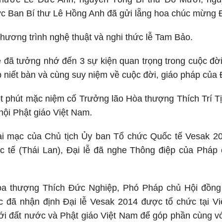
c Ban Bí thư Lê Hồng Anh đã gửi lẵng hoa chúc mừng Đ
chương trình nghệ thuật và nghi thức lễ Tam Bảo.
ễ đã tưởng nhớ đến 3 sự kiện quan trọng trong cuộc đờ
 niết bàn và cùng suy niệm về cuộc đời, giáo pháp của
t phút mặc niệm cố Trưởng lão Hòa thượng Thích Trí Tị
ội Phật giáo Việt Nam.
ai mạc của Chủ tịch Ủy ban Tổ chức Quốc tế Vesak 20
 tế (Thái Lan), Đại lễ đã nghe Thông điệp của Pháp c
òa thượng Thích Đức Nghiệp, Phó Pháp chủ Hội đồng
 đã nhận định Đại lễ Vesak 2014 được tổ chức tại Việ
ới đất nước và Phật giáo Việt Nam để góp phần cùng v