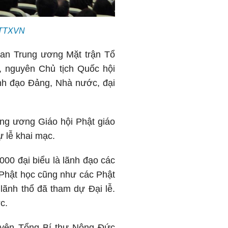
– TTXVN
ban Trung ương Mặt trận Tổ
 nguyên Chủ tịch Quốc hội
nh đạo Đảng, Nhà nước, đại
ng ương Giáo hội Phật giáo
 lễ khai mạc.
000 đại biểu là lãnh đạo các
u Phật học cũng như các Phật
 lãnh thổ đã tham dự Đại lễ.
c.
uyên Tổng Bí thư Nông Đức