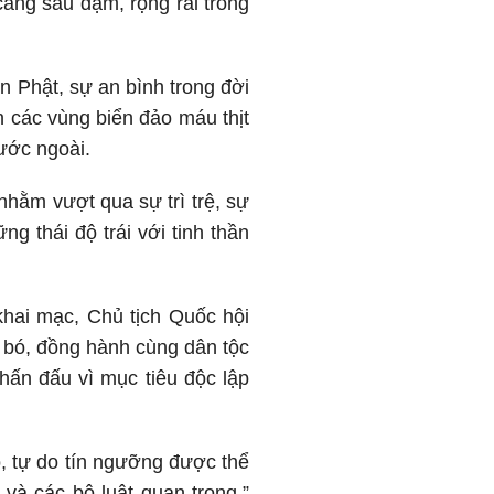
càng sâu đậm, rộng rãi trong
n Phật, sự an bình trong đời
n các vùng biển đảo máu thịt
ước ngoài.
 nhằm vượt qua sự trì trệ, sự
g thái độ trái với tinh thần
 khai mạc, Chủ tịch Quốc hội
n bó, đồng hành cùng dân tộc
hấn đấu vì mục tiêu độc lập
o, tự do tín ngưỡng được thể
và các bộ luật quan trọng.”