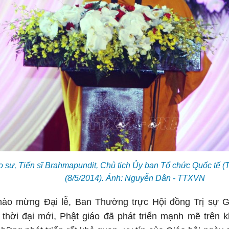
 sư, Tiến sĩ Brahmapundit, Chủ tịch Ủy ban Tổ chức Quốc tế (Th
(8/5/2014). Ảnh: Nguyễn Dân - TTXVN
hào mừng Đại lễ, Ban Thường trực Hội đồng Trị sự G
 thời đại mới, Phật giáo đã phát triển mạnh mẽ trên k