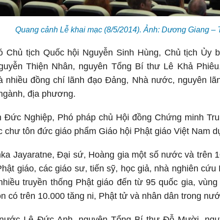
Quang cảnh Lễ khai mạc (8/5/2014). Ảnh: Dương Giang 
ó Chủ tịch Quốc hội Nguyễn Sinh Hùng, Chủ tịch Ủy 
uyễn Thiện Nhân, nguyên Tổng Bí thư Lê Khả Phiêu,
 nhiều đồng chí lãnh đạo Đảng, Nhà nước, nguyên lã
 ngành, địa phương.
 Đức Nghiệp, Phó pháp chủ Hội đồng Chứng minh Tru
 chư tôn đức giáo phẩm Giáo hội Phật giáo Việt Nam dự
ka Jayaratne, Đại sứ, Hoàng gia một số nước và trên 1
 Phật giáo, các giáo sư, tiến sỹ, học giả, nhà nghiên cứ
 nhiều truyền thống Phật giáo đến từ 95 quốc gia, vùng
n có trên 10.000 tăng ni, Phật tử và nhân dân trong nướ
 nước Lê Đức Anh, nguyên Tổng Bí thư Đỗ Mười, ng