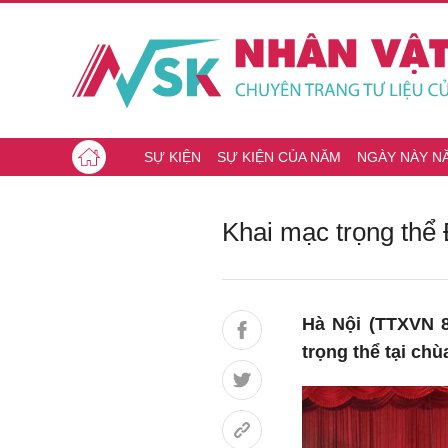
SỰ KIỆN
SỰ KIỆN CỦA NĂM
NGÀY NÀY N
Khai mạc trọng thể 
Hà Nội (TTXVN 8
trọng thể tại chù