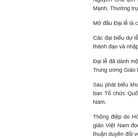
Mạnh, Thường trự
Mở đầu Đại lễ là 
Các đại biểu dự l
thành đạo và nhập
Đại lễ đã dành mộ
Trung ương Giáo h
Sau phát biểu kh
ban Tổ chức Quốc
Nam.
Thông điệp do H
giáo Việt Nam đọc
thuận duyên đối v