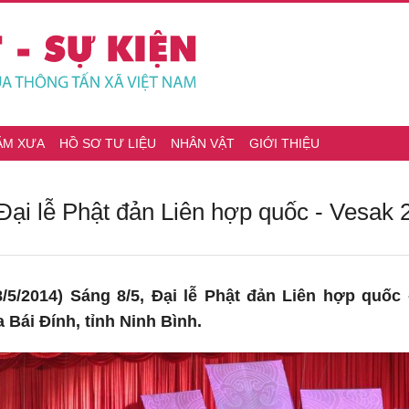
ĂM XƯA
HỒ SƠ TƯ LIỆU
NHÂN VẬT
GIỚI THIỆU
Đại lễ Phật đản Liên hợp quốc - Vesak 
/5/2014) Sáng 8/5, Đại lễ Phật đản Liên hợp quốc
a Bái Đính, tỉnh Ninh Bình.