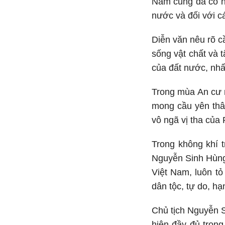
Nam cũng đã có nh
nước và đối với c
Diễn văn nêu rõ c
sống vật chất và 
của đất nước, nhấ
Trong mùa An cư nà
mong cầu yên thân
vô ngã vị tha của 
Trong không khí t
Nguyễn Sinh Hùng 
Việt Nam, luôn t
dân tộc, tự do, hạ
Chủ tịch Nguyễn S
hiện đầy đủ tron