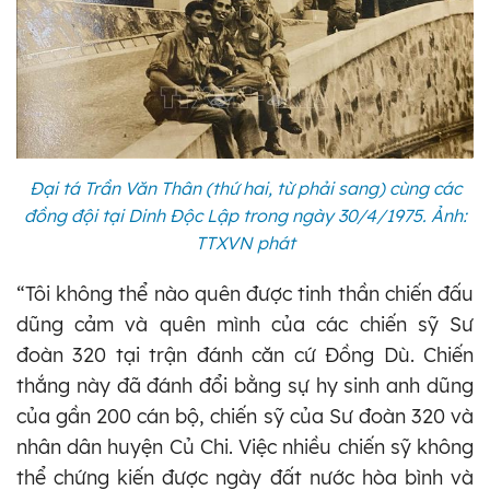
Đại tá Trần Văn Thân (thứ hai, từ phải sang) cùng các
đồng đội tại Dinh Độc Lập trong ngày 30/4/1975. Ảnh:
TTXVN phát
“Tôi không thể nào quên được tinh thần chiến đấu
dũng cảm và quên mình của các chiến sỹ Sư
đoàn 320 tại trận đánh căn cứ Đồng Dù. Chiến
thắng này đã đánh đổi bằng sự hy sinh anh dũng
của gần 200 cán bộ, chiến sỹ của Sư đoàn 320 và
nhân dân huyện Củ Chi. Việc nhiều chiến sỹ không
thể chứng kiến được ngày đất nước hòa bình và