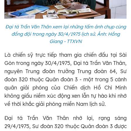
Đại tá Trần Văn Thân xem lại những tấm ảnh chụp cùng
đồng đội trong ngày 30/4/1975 lịch sử. Ảnh: Hồng
Giang - TTXVN
Là chiến sỹ trực tiếp tham gia chiến đấu tại Sài
Gòn trong ngày 30/4/1975, Đại tá Trần Văn Thân,
nguyên Trung đoàn trưởng Trung đoàn 64, Sư
đoàn 320 thuộc Quân đoàn 3 - một trong 5 cánh
quân giải phóng của Chiến dịch Hồ Chí Minh
không giấu niềm xúc động xen lẫn tự hào khi nhớ
về thời khắc giải phóng miền Nam lịch sử.
Đại tá Trần Văn Thân nhớ lại, rạng sáng
29/4/1975, Sư đoàn 320 thuộc Quân đoàn 3 được