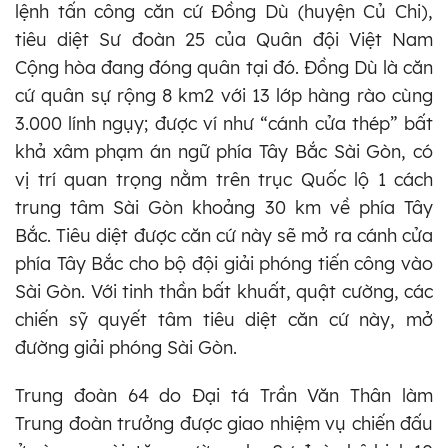
lệnh tấn công căn cứ Đồng Dù (huyện Củ Chi),
tiêu diệt Sư đoàn 25 của Quân đội Việt Nam
Cộng hòa đang đóng quân tại đó. Đồng Dù là căn
cứ quân sự rộng 8 km2 với 13 lớp hàng rào cùng
3.000 lính ngụy; được ví như “cánh cửa thép” bất
khả xâm phạm án ngữ phía Tây Bắc Sài Gòn, có
vị trí quan trọng nằm trên trục Quốc lộ 1 cách
trung tâm Sài Gòn khoảng 30 km về phía Tây
Bắc. Tiêu diệt được căn cứ này sẽ mở ra cánh cửa
phía Tây Bắc cho bộ đội giải phóng tiến công vào
Sài Gòn. Với tinh thần bất khuất, quật cường, các
chiến sỹ quyết tâm tiêu diệt căn cứ này, mở
đường giải phóng Sài Gòn.
Trung đoàn 64 do Đại tá Trần Văn Thân làm
Trung đoàn trưởng được giao nhiệm vụ chiến đấu