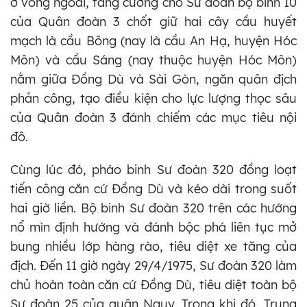
ở vòng ngoài, tăng cường cho Sư đoàn bộ binh 10
của Quân đoàn 3 chốt giữ hai cây cầu huyết
mạch là cầu Bông (nay là cầu An Hạ, huyện Hóc
Môn) và cầu Sáng (nay thuộc huyện Hóc Môn)
nằm giữa Đồng Dù và Sài Gòn, ngăn quân địch
phản công, tạo điều kiện cho lực lượng thọc sâu
của Quân đoàn 3 đánh chiếm các mục tiêu nội
đô.
Cùng lúc đó, pháo binh Sư đoàn 320 đồng loạt
tiến công căn cứ Đồng Dù và kéo dài trong suốt
hai giờ liền. Bộ binh Sư đoàn 320 trên các hướng
nổ mìn định hướng và đánh bộc phá liên tục mở
bung nhiều lớp hàng rào, tiêu diệt xe tăng của
địch. Đến 11 giờ ngày 29/4/1975, Sư đoàn 320 làm
chủ hoàn toàn căn cứ Đồng Dù, tiêu diệt toàn bộ
Sư đoàn 25 của quân Ngụy. Trong khi đó, Trung