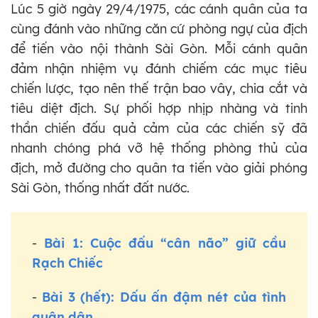
Lúc 5 giờ ngày 29/4/1975, các cánh quân của ta
cùng đánh vào những căn cứ phòng ngự của địch
để tiến vào nội thành Sài Gòn. Mỗi cánh quân
đảm nhận nhiệm vụ đánh chiếm các mục tiêu
chiến lược, tạo nên thế trận bao vây, chia cắt và
tiêu diệt địch. Sự phối hợp nhịp nhàng và tinh
thần chiến đấu quả cảm của các chiến sỹ đã
nhanh chóng phá vỡ hệ thống phòng thủ của
địch, mở đường cho quân ta tiến vào giải phóng
Sài Gòn, thống nhất đất nước.
-
Bài 1: Cuộc đấu “cân não” giữ cầu
Rạch Chiếc
-
Bài 3 (hết): Dấu ấn đậm nét của tình
quân dân