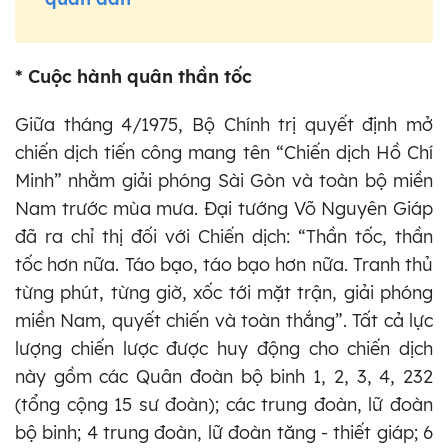
* Cuộc hành quân thần tốc
Giữa tháng 4/1975, Bộ Chính trị quyết định mở
chiến dịch tiến công mang tên “Chiến dịch Hồ Chí
Minh” nhằm giải phóng Sài Gòn và toàn bộ miền
Nam trước mùa mưa. Đại tướng Võ Nguyên Giáp
đã ra chỉ thị đối với Chiến dịch: “Thần tốc, thần
tốc hơn nữa. Táo bạo, táo bạo hơn nữa. Tranh thủ
từng phút, từng giờ, xốc tới mặt trận, giải phóng
miền Nam, quyết chiến và toàn thắng”. Tất cả lực
lượng chiến lược được huy động cho chiến dịch
này gồm các Quân đoàn bộ binh 1, 2, 3, 4, 232
(tổng cộng 15 sư đoàn); các trung đoàn, lữ đoàn
bộ binh; 4 trung đoàn, lữ đoàn tăng - thiết giáp; 6