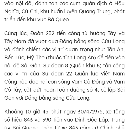
vào nội đô, đánh tan các cụm quân địch ở Hậu
Nghĩa, Củ Chi, khu huấn luyện Quang Trung, phát
triển đến khu vực Bà Quẹo.
Cùng lúc, Đoàn 232 tiến công từ hướng Tây và
Tây Nam đã vượt qua Đồng bằng sông Cửu Long
và đánh chiếm các vị trí quan trọng như: Tân An,
Bến Lức, Mỹ Tho (thuộc tỉnh Long An) để tiến vào
nội đô Sài Gòn. Sư đoàn 8 (Quân khu 8) tấn công
các vị trí của Sư đoàn 22 Quân lực Việt Nam
Cộng hòa dọc hai con sông Vàm Cỏ Đông và Vàm
Cỏ Tây, cắt đứt hoàn toàn đường số 4, cô lập Sài
Gòn với Đồng bằng sông Cửu Long.
Khoảng 10 giờ 45 phút ngày 30/4/1975, xe tăng
số hiệu 843 và 390 tiến vào Dinh Độc Lập. Trung
úy Bùi Quang Thận từ xe 843 cầm cờ Chính phủ