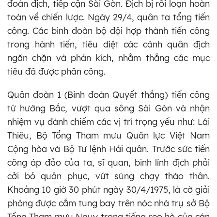
đoàn địch, tiếp cận Sài Gòn. Địch bị rối loạn hoàn
toàn về chiến lược. Ngày 29/4, quân ta tổng tiến
công. Các binh đoàn bộ đội hợp thành tiến công
trong hành tiến, tiêu diệt các cánh quân địch
ngăn chặn và phản kích, nhằm thẳng các mục
tiêu đã được phân công.
Quân đoàn 1 (Binh đoàn Quyết thắng) tiến công
từ hướng Bắc, vượt qua sông Sài Gòn và nhận
nhiệm vụ đánh chiếm các vị trí trọng yếu như: Lái
Thiêu, Bộ Tổng Tham mưu Quân lực Việt Nam
Cộng hòa và Bộ Tư lệnh Hải quân. Trước sức tiến
công áp đảo của ta, sĩ quan, binh lính địch phải
cởi bỏ quân phục, vứt súng chạy tháo thân.
Khoảng 10 giờ 30 phút ngày 30/4/1975, lá cờ giải
phóng được cắm tung bay trên nóc nhà trụ sở Bộ
Tổng Tham mưu Ngụy trong tiếng reo hò của cán