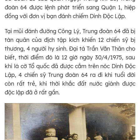
đoàn 64 được lệnh phát triển sang Quận 1, hiệp
đồng với đơn vị bạn đánh chiếm Dinh Độc Lập.
Tại mũi đánh đường Công Lý, Trung đoàn 64 đã bị
tàn quân của địch tập kích khiến 12 chiến sỹ bị
thương, 4 người hy sinh. Đại tá Trần Văn Thân cho
biết, thời điểm đó là 12 giờ ngày 30/4/1975, sau
khi lá cờ Tổ quốc đã được cắm trên nóc Dinh Độc
Lập, 4 chiến sỹ Trung đoàn 64 ra đi khi tuổi đời
còn rất trẻ, khi thời khắc đất nước giành được
độc lập đã ở rất gần.