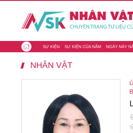
SỰ KIỆN
SỰ KIỆN CỦA NĂM
NGÀY NÀY N
NHÂN VẬT
B