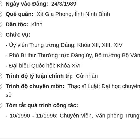
Ngày vào Đảng:
24/3/1989
Quê quán:
Xã Gia Phong, tỉnh Ninh Bình
Dân tộc:
Kinh
Chức vụ:
- Ủy viên Trung ương Đảng: Khóa XII, XIII, XIV
- Phó Bí thư Thường trực Đảng ủy, Bộ trưởng Bộ Văn 
- Đại biểu Quốc hội: Khóa XVI
Trình độ lý luận chính trị:
Cử nhân
Trình độ chuyên môn:
Thạc sĩ Luật; Đại học chuyê
sử
Tóm tắt quá trình công tác:
- 10/1990 - 11/1996: Chuyên viên, Văn phòng Tru
Minh, Chi ủy viên Chi bộ Phòng Tổng hợp - Thi đua (3
- 11/1996 - 9/2000: Chuyên viên Ban Thanh niên