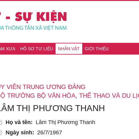
ĂM XƯA
HỒ SƠ TƯ LIỆU
NHÂN VẬT
GIỚI THIỆU
ỦY VIÊN TRUNG ƯƠNG ĐẢNG
Ộ TRƯỞNG BỘ VĂN HÓA, THỂ THAO VÀ DU L
LÂM THỊ PHƯƠNG THANH
Họ và tên:
Lâm Thị Phương Thanh
Ngày sinh:
26/7/1967