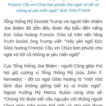
Francis! Cầu xin Chúa ban phước cho ngài và tất cả
những ai yêu mến ngài!” Ảnh: THX/TTXVN
Tổng thống Mỹ Donald Trump và người tiền nhiệm
Joe Biden đã dẫn đầu đoàn đại biểu đến viếng
Đức Giáo hoàng Francis. Chia sẻ trên nền tảng
Truth Social, ông Trump viết: “Hãy yên nghỉ Đức
Giáo hoàng Francis! Cầu xin Chúa ban phước cho
ngài và tất cả những ai yêu mến ngài!”
Cựu Tổng thống Joe Biden - người Công giáo thứ
hai giữ cương vị Tổng thống Mỹ (sau John F.
Kennedy) - đã ca ngợi Giáo hoàng là “một nhà
lãnh đạo không giống bất kỳ ai trước ngài”.
Ngoại trưởng Mỹ Marco Rubio cũng chia sẻ:
"Chúng tôi đoàn kết cầu nguyện với những người
Công giáo trên toàn thế giới và cho giai đoạn