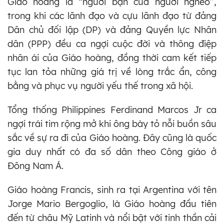
Giáo hoàng là “người bạn của người nghèo”,
trong khi các lãnh đạo và cựu lãnh đạo từ đảng
Dân chủ đối lập (DP) và đảng Quyền lực Nhân
dân (PPP) đều ca ngợi cuộc đời và thông điệp
nhân ái của Giáo hoàng, đồng thời cam kết tiếp
tục lan tỏa những giá trị về lòng trắc ẩn, công
bằng và phục vụ người yếu thế trong xã hội.
Tổng thống Philippines Ferdinand Marcos Jr ca
ngợi trái tim rộng mở khi ông bày tỏ nỗi buồn sâu
sắc về sự ra đi của Giáo hoàng. Đây cũng là quốc
gia duy nhất có đa số dân theo Công giáo ở
Đông Nam Á.
Giáo hoàng Francis, sinh ra tại Argentina với tên
Jorge Mario Bergoglio, là Giáo hoàng đầu tiên
đến từ châu Mỹ Latinh và nổi bật với tinh thần cải