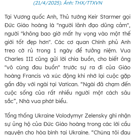
(21/4/2025). Ảnh: THX/TTXVN
Tại Vương quốc Anh, Thủ tướng Keir Starmer gọi
Đức Giáo hoàng là "người lãnh đạo dũng cảm",
người "không bao giờ mất hy vọng vào một thế
giới tốt đẹp hơn". Các cơ quan Chính phủ Anh
treo cờ rủ trong 1 ngày để tưởng niệm. Vua
Charles III cũng gửi lời chia buồn, cho biết ông
"vô cùng đau buồn" trước sự ra đi của Giáo
hoàng Francis và xúc động khi nhớ lại cuộc gặp
gần đây với ngài tại Vatican. “Ngài đã chạm đến
cuộc sống của rất nhiều người một cách sâu
sắc”, Nhà vua phát biểu.
Tổng thống Ukraine Volodymyr Zelensky ghi nhận
sự ủng hộ của Đức Giáo hoàng trong các lời cầu
nguyện cho hòa bình tại Ukraine. “Chúng tôi đau