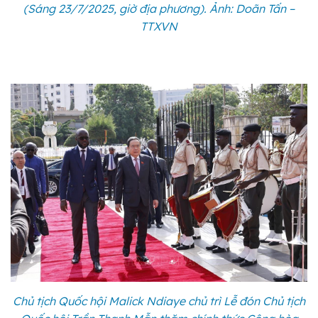
(Sáng 23/7/2025, giờ địa phương). Ảnh: Doãn Tấn –
TTXVN
Chủ tịch Quốc hội Malick Ndiaye chủ trì Lễ đón Chủ tịch