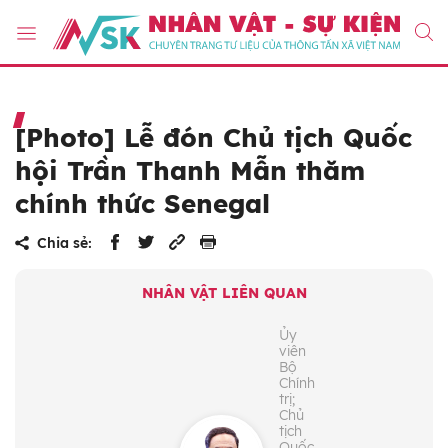
[Photo] Lễ đón Chủ tịch Quốc
hội Trần Thanh Mẫn thăm
chính thức Senegal
Chia sẻ:
NHÂN VẬT LIÊN QUAN
Ủy
viên
Bộ
Chính
trị;
Chủ
tịch
Quốc