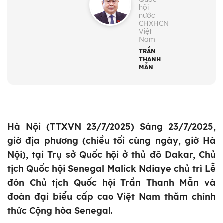
hội
nước
CHXHCN
Việt
Nam
TRẦN
THANH
MẪN
Hà Nội (TTXVN 23/7/2025) Sáng 23/7/2025,
giờ địa phương (chiều tối cùng ngày, giờ Hà
Nội), tại Trụ sở Quốc hội ở thủ đô Dakar, Chủ
tịch Quốc hội Senegal Malick Ndiaye chủ trì Lễ
đón Chủ tịch Quốc hội Trần Thanh Mẫn và
đoàn đại biểu cấp cao Việt Nam thăm chính
thức Cộng hòa Senegal.