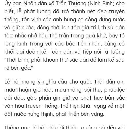
Ủy ban Nhân dân xã Trần Thương (Ninh Bình) cho
biết, lễ phát lương đã trở thành nét đẹp truyền
thống, tôn vinh các anh hùng có công dựng nước
và giữ nước, đồng thời lan tỏa giá trị lịch sử dân
tộc; nhắc nhở hậu thế trân trọng quá khứ, bày tỏ
lòng kính trọng với các bậc tiền nhân, củng cố
khối đại đoàn kết toàn dân và tiếp nối tư tưởng
"Thời bình, phải khoan thư sức dân để làm kế sâu
rễ bền gốc."
Lễ hội mang ý nghĩa cầu cho quốc thái dân an,
mưa thuận gió hòa, mùa màng bội thu, phúc lộc
dồi dào, góp phần gìn giữ và phát huy bản sắc
văn hóa truyền thống, thể hiện khát vọng về một
đất nước hưng thịnh, phát triển bền vững.
Thông qua lễ hội để giới thiệu, quảng bá đến với