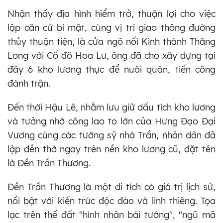
Nhận thấy địa hình hiểm trở, thuận lợi cho việc
lập căn cứ bí mật, cùng vị trí giao thông đường
thủy thuận tiện, là cửa ngõ nối Kinh thành Thăng
Long với Cố đô Hoa Lư, ông đã cho xây dựng tại
đây 6 kho lương thực để nuôi quân, tiến công
đánh trận.
Đến thời Hậu Lê, nhằm lưu giữ dấu tích kho lương
và tưởng nhớ công lao to lớn của Hưng Đạo Đại
Vương cùng các tướng sỹ nhà Trần, nhân dân đã
lập đền thờ ngay trên nền kho lương cũ, đặt tên
là Đền Trần Thương.
Đền Trần Thương là một di tích có giá trị lịch sử,
nổi bật với kiến trúc độc đáo và linh thiêng. Tọa
lạc trên thế đất "hình nhân bái tướng", "ngũ mã