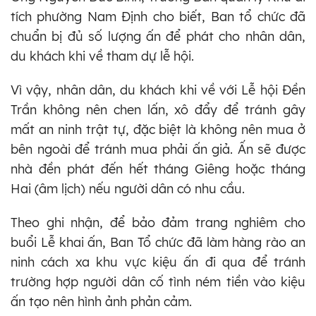
tích phường Nam Định cho biết, Ban tổ chức đã
chuẩn bị đủ số lượng ấn để phát cho nhân dân,
du khách khi về tham dự lễ hội.
Vì vậy, nhân dân, du khách khi về với Lễ hội Đền
Trần không nên chen lấn, xô đẩy để tránh gây
mất an ninh trật tự, đặc biệt là không nên mua ở
bên ngoài để tránh mua phải ấn giả. Ấn sẽ được
nhà đền phát đến hết tháng Giêng hoặc tháng
Hai (âm lịch) nếu người dân có nhu cầu.
Theo ghi nhận, để bảo đảm trang nghiêm cho
buổi Lễ khai ấn, Ban Tổ chức đã làm hàng rào an
ninh cách xa khu vực kiệu ấn đi qua để tránh
trường hợp người dân cố tình ném tiền vào kiệu
ấn tạo nên hình ảnh phản cảm.