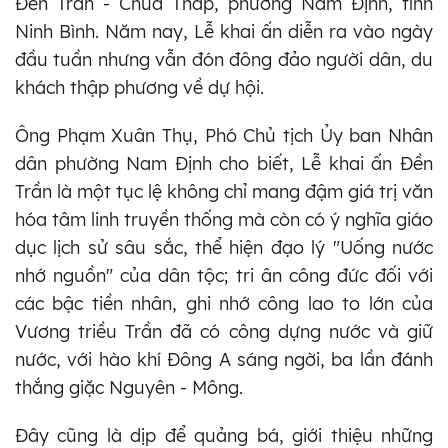
Đền Trần - Chùa Tháp, phường Nam Định, tỉnh
Ninh Bình. Năm nay, Lễ khai ấn diễn ra vào ngày
đầu tuần nhưng vẫn đón đông đảo người dân, du
khách thập phương về dự hội.
Ông Phạm Xuân Thụ, Phó Chủ tịch Ủy ban Nhân
dân phường Nam Định cho biết, Lễ khai ấn Đền
Trần là một tục lệ không chỉ mang đậm giá trị văn
hóa tâm linh truyền thống mà còn có ý nghĩa giáo
dục lịch sử sâu sắc, thể hiện đạo lý "Uống nước
nhớ nguồn" của dân tộc; tri ân công đức đối với
các bậc tiền nhân, ghi nhớ công lao to lớn của
Vương triều Trần đã có công dựng nước và giữ
nước, với hào khí Đông A sáng ngời, ba lần đánh
thắng giặc Nguyên - Mông.
Đây cũng là dịp để quảng bá, giới thiệu những