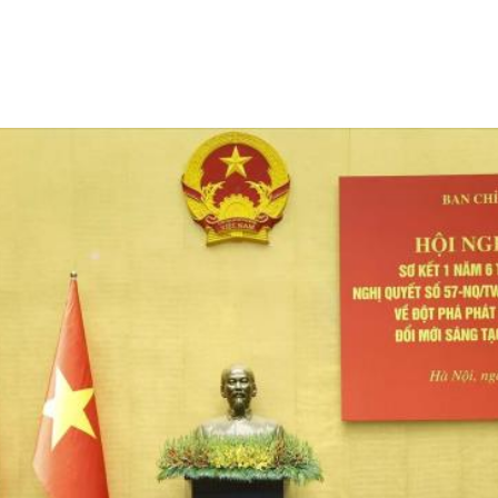
Trình độ chuyên môn:
Thạc sĩ Chính sách công; Đạ
nhân tiếng Pháp
Tóm tắt quá trình công tác:
- 10/1993 - 1/1998: Chuyên viên phòng Quỹ Tiền tệ
hàng Nhà nước Việt Nam. Tham dự khóa học về kinh 
IMF tại trường Đại học Kinh tế Tài chính Thượng Hả
sĩ về kinh tế tại trường Đại học Tổng hợp Saitama, N
- 2/1998 - 2/2002: Phó Trưởng phòng/Trưởng phòn
Hợp tác quốc tế, Ngân hàng Nhà nước Việt Nam.
- 3/2002 - 12/2009: Phó Vụ trưởng/Vụ trưởng Vụ H
Nam.
- 1/2010 - 10/2011: Ủy viên Ban Cán sự Đảng, Vụ 
nước Việt Nam.
- 10/2011 - 10/2014: Ủy viên Ban Cán sự Đảng, Phó