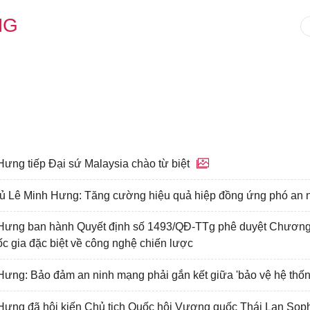
NG
ưng tiếp Đại sứ Malaysia chào từ biệt
ủ Lê Minh Hưng: Tăng cường hiệu quả hiệp đồng ứng phó an 
Hưng ban hành Quyết định số 1493/QĐ-TTg phê duyệt Chương t
ốc gia đặc biệt về công nghệ chiến lược
ưng: Bảo đảm an ninh mạng phải gắn kết giữa 'bảo vệ hệ thống
Hưng đã hội kiến Chủ tịch Quốc hội Vương quốc Thái Lan So