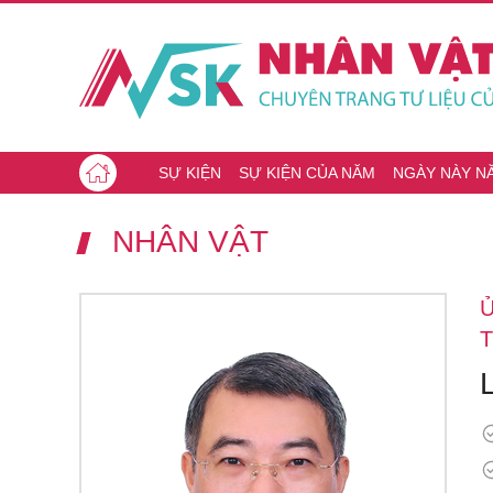
SỰ KIỆN
SỰ KIỆN CỦA NĂM
NGÀY NÀY N
NHÂN VẬT
Ủ