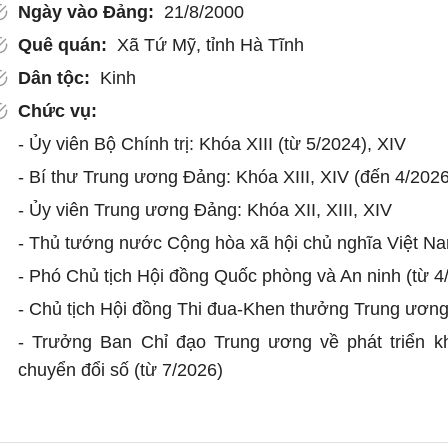
Ngày vào Đảng:
21/8/2000
Quê quán:
Xã Tứ Mỹ, tỉnh Hà Tĩnh
Dân tộc:
Kinh
Chức vụ:
- Ủy viên Bộ Chính trị: Khóa XIII (từ 5/2024), XIV
- Bí thư Trung ương Đảng: Khóa XIII, XIV (đến 4/2026
- Ủy viên Trung ương Đảng: Khóa XII, XIII, XIV
- Thủ tướng nước Cộng hòa xã hội chủ nghĩa Việt Na
- Phó Chủ tịch Hội đồng Quốc phòng và An ninh (từ 4
- Chủ tịch Hội đồng Thi đua-Khen thưởng Trung ương
- Trưởng Ban Chỉ đạo Trung ương về phát triển k
chuyển đổi số (từ 7/2026)
- Đại biểu Quốc hội: Khóa XV, XVI
Trình độ lý luận chính trị:
Cao cấp