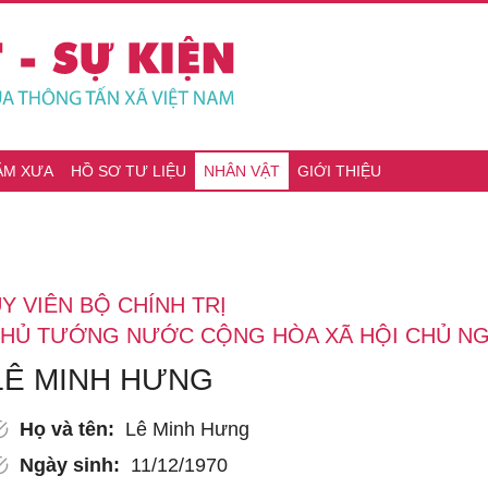
ĂM XƯA
HỒ SƠ TƯ LIỆU
NHÂN VẬT
GIỚI THIỆU
Y VIÊN BỘ CHÍNH TRỊ
THỦ TƯỚNG NƯỚC CỘNG HÒA XÃ HỘI CHỦ NG
LÊ MINH HƯNG
Họ và tên:
Lê Minh Hưng
Ngày sinh:
11/12/1970