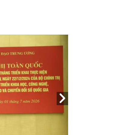
i học chuyên ngành Chính sách công, Cử
 quốc tế (IMF), Vụ Quan hệ quốc tế, Ngân
tế thị trường và phân tích tài chính của
i, Trung Quốc (tháng 3 - 6/1996); học Thạc
hật Bản (10/1996 - 9/1997).
g Ngân hàng Phát triển châu Á (ADB), Vụ
ợp tác quốc tế, Ngân hàng Nhà nước Việt
trưởng Vụ Tổ chức cán bộ, Ngân hàng Nhà
 Thống đốc Ngân hàng Nhà nước Việt Nam.