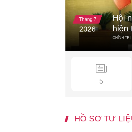
 tại Công
nh phố Hồ
Hội n
Tháng 7
hiện
2026
CHÍNH TRỊ
1
5
HỒ SƠ TƯ LIỆ