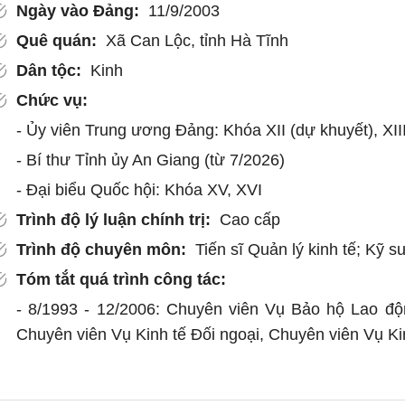
Ngày vào Đảng:
11/9/2003
Quê quán:
Xã Can Lộc, tỉnh Hà Tĩnh
Dân tộc:
Kinh
Chức vụ:
- Ủy viên Trung ương Đảng: Khóa XII (dự khuyết), XII
- Bí thư Tỉnh ủy An Giang (từ 7/2026)
- Đại biểu Quốc hội: Khóa XV, XVI
Trình độ lý luận chính trị:
Cao cấp
Trình độ chuyên môn:
Tiến sĩ Quản lý kinh tế; Kỹ 
Tóm tắt quá trình công tác:
- 8/1993 - 12/2006: Chuyên viên Vụ Bảo hộ Lao độ
Chuyên viên Vụ Kinh tế Đối ngoại, Chuyên viên Vụ K
- 1/2007 - 10/2009: Phó Chánh Văn phòng, Thư ký B
- 11/2009 - 3/2014: Vụ trưởng Vụ Khoa học, Giáo dụ