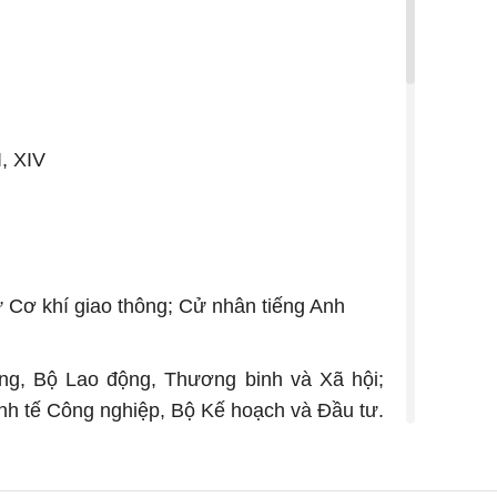
I, XIV
sư Cơ khí giao thông; Cử nhân tiếng Anh
ng, Bộ Lao động, Thương binh và Xã hội;
inh tế Công nghiệp, Bộ Kế hoạch và Đầu tư.
ộ trưởng Bộ Kế hoạch và Đầu tư.
c, Tài nguyên và Môi trường; Vụ trưởng Vụ