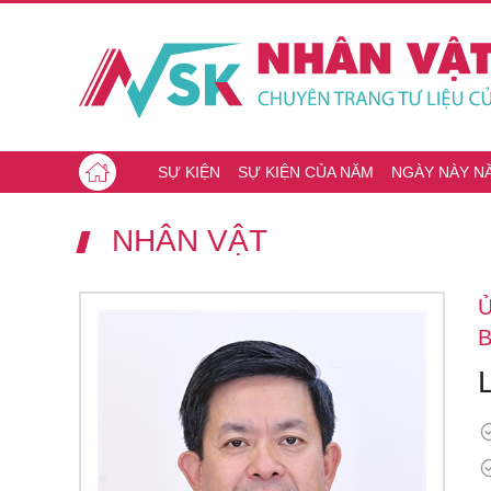
SỰ KIỆN
SỰ KIỆN CỦA NĂM
NGÀY NÀY N
NHÂN VẬT
B