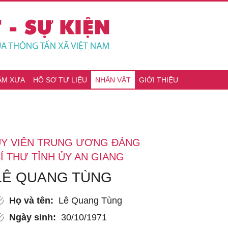
ĂM XƯA
HỒ SƠ TƯ LIỆU
NHÂN VẬT
GIỚI THIỆU
ỦY VIÊN TRUNG ƯƠNG ĐẢNG
Í THƯ TỈNH ỦY AN GIANG
LÊ QUANG TÙNG
Họ và tên:
Lê Quang Tùng
Ngày sinh:
30/10/1971