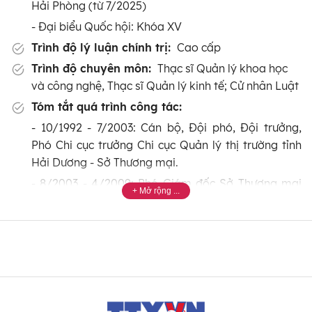
Hải Phòng (từ 7/2025)
- Đại biểu Quốc hội: Khóa XV
Trình độ lý luận chính trị:
Cao cấp
Trình độ chuyên môn:
Thạc sĩ Quản lý khoa học
và công nghệ, Thạc sĩ Quản lý kinh tế; Cử nhân Luật
Tóm tắt quá trình công tác:
- 10/1992 - 7/2003: Cán bộ, Đội phó, Đội trưởng,
Phó Chi cục trưởng Chi cục Quản lý thị trường tỉnh
Hải Dương - Sở Thương mại.
- 8/2003 - 4/2009: Phó Giám đốc Sở Thương mại
và Du lịch, Phó Giám đốc Sở Công thương, Chi cục
trường Chi cục Quản lý thị trường tỉnh Hải Dương.
- 5/2009 - 9/2014: Ủy viên Ban Chấp hành Đảng bộ
tỉnh Hải Dương, Bí thư Huyện ủy Nam Sách, Chủ tịch
HĐND huyện Nam Sách; Đại biểu HĐND tỉnh Hải
Dương khóa XV, nhiệm kỳ 2011-2016.