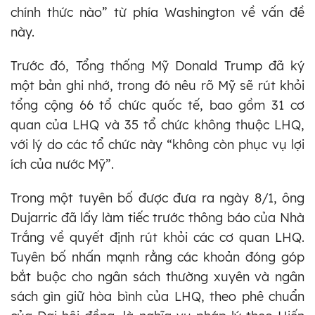
chính thức nào” từ phía Washington về vấn đề
này.
Trước đó, Tổng thống Mỹ Donald Trump đã ký
một bản ghi nhớ, trong đó nêu rõ Mỹ sẽ rút khỏi
tổng cộng 66 tổ chức quốc tế, bao gồm 31 cơ
quan của LHQ và 35 tổ chức không thuộc LHQ,
với lý do các tổ chức này “không còn phục vụ lợi
ích của nước Mỹ”.
Trong một tuyên bố được đưa ra ngày 8/1, ông
Dujarric đã lấy làm tiếc trước thông báo của Nhà
Trắng về quyết định rút khỏi các cơ quan LHQ.
Tuyên bố nhấn mạnh rằng các khoản đóng góp
bắt buộc cho ngân sách thường xuyên và ngân
sách gìn giữ hòa bình của LHQ, theo phê chuẩn