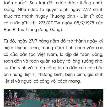
toàn quốc". Sau khi đất nước được thống nhất,
Đảng, Nhà nước ta quyết định ngày 27/7 chính
thức trở thành "Ngày Thương binh - Liệt sĩ" của
cả nước (Chỉ thị 223/CT-TW ngày 08/7/1975 của
Ban Bí thư Trung ương Đảng).
Từ đó, ngày 27/7 hằng năm đã trở thành ngày kỷ
niệm thiêng liêng, mang đậm tính nhân văn cao
cả của dân tộc Việt Nam, là dịp để toàn Đảng,
toàn dân và toàn quân ta bày tỏ lòng tưởng nhớ,
sự tôn vinh và tri ân công lao to lớn của các bậc
anh hùng, liệt sĩ, thương binh, bệnh binh, gia đình
liệt sĩ và người có công với cách mạng.