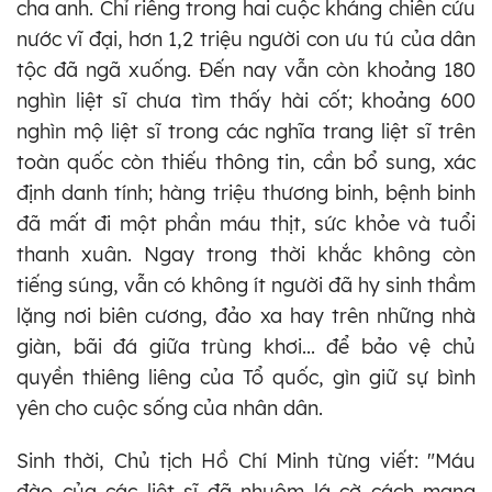
cha anh. Chỉ riêng trong hai cuộc kháng chiến cứu
nước vĩ đại, hơn 1,2 triệu người con ưu tú của dân
tộc đã ngã xuống. Đến nay vẫn còn khoảng 180
nghìn liệt sĩ chưa tìm thấy hài cốt; khoảng 600
nghìn mộ liệt sĩ trong các nghĩa trang liệt sĩ trên
toàn quốc còn thiếu thông tin, cần bổ sung, xác
định danh tính; hàng triệu thương binh, bệnh binh
đã mất đi một phần máu thịt, sức khỏe và tuổi
thanh xuân. Ngay trong thời khắc không còn
tiếng súng, vẫn có không ít người đã hy sinh thầm
lặng nơi biên cương, đảo xa hay trên những nhà
giàn, bãi đá giữa trùng khơi... để bảo vệ chủ
quyền thiêng liêng của Tổ quốc, gìn giữ sự bình
yên cho cuộc sống của nhân dân.
Sinh thời, Chủ tịch Hồ Chí Minh từng viết: "Máu
đào của các liệt sĩ đã nhuộm lá cờ cách mạng