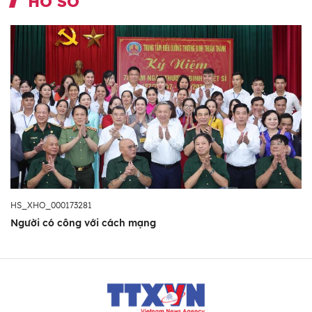
HỒ SƠ
HS_XHO_000173281
Người có công với cách mạng