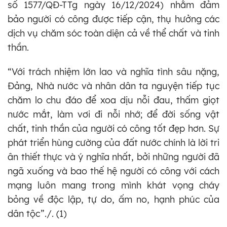
số 1577/QĐ-TTg ngày 16/12/2024) nhằm đảm
bảo người có công được tiếp cận, thụ hưởng các
dịch vụ chăm sóc toàn diện cả về thể chất và tinh
thần.
“Với trách nhiệm lớn lao và nghĩa tình sâu nặng,
Đảng, Nhà nước và nhân dân ta nguyện tiếp tục
chăm lo chu đáo để xoa dịu nỗi đau, thấm giọt
nước mắt, làm vơi đi nỗi nhớ; để đời sống vật
chất, tinh thần của người có công tốt đẹp hơn. Sự
phát triển hùng cường của đất nước chính là lời tri
ân thiết thực và ý nghĩa nhất, bởi những người đã
ngã xuống và bao thế hệ người có công với cách
mạng luôn mang trong mình khát vọng cháy
bỏng về độc lập, tự do, ấm no, hạnh phúc của
dân tộc”./. (1)