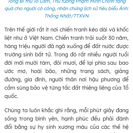
Tổng Bí thư Tô Lâm, Thủ tướng Phạm Minh Chính tặng
quà cho người có công, nhân chứng lịch sử tiêu biểu Ảnh:
Thống Nhất/TTXVN
Trên thế giới rất ít nơi chiến tranh kéo dài và khốc
liệt như ở Việt Nam. Chiến tranh trải suốt 30 năm,
hàng triệu người đã ngã xuống để đất nước được
trường sinh bất tử. Trong đó rất nhiều người tuổi
đời mới mười tám, đôi mươi, để lại phía sau bao
ước mơ, hoài bão, những trang sách, giảng
đường, gia đình, người thân nơi hậu phương để
cầm súng bảo vệ từng tấc đất thiêng liêng của Tổ
quốc.
Chúng ta luôn khắc ghi rằng, mỗi phút giây đang
sống trong bình yên, hạnh phúc đều phải đánh
đổi bằng sự hy sinh xương máu của các thế hệ