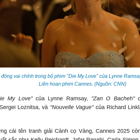
 đóng vai chính trong bộ phim "Die My Love" của Lynne Ramsay
Liên hoan phim Cannes. (Nguồn: CNN)
ie My Love"
của Lynne Ramsay,
"Zan O Bacheh"
c
Sergei Loznitsa, và
"Nouvelle Vague"
của Richard Linkl
ng cái tên tranh giải Cành cọ Vàng, Cannes 2025 c
ất sắc như Kelly Reichardt, Jafar Panahi, Carla Simon