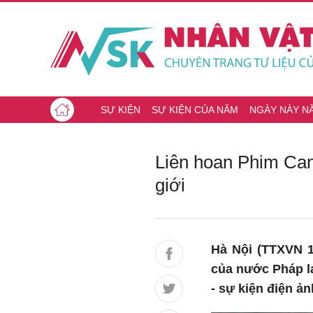
SỰ KIỆN
SỰ KIỆN CỦA NĂM
NGÀY NÀY N
Liên hoan Phim Cann
giới
Hà Nội (TTXVN 1
của nước Pháp lạ
- sự kiện điện ản