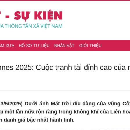
ĂM XƯA
HỒ SƠ TƯ LIỆU
NHÂN VẬT
GIỚI THIỆU
es 2025: Cuộc tranh tài đỉnh cao của 
3/5/2025) Dưới ánh Mặt trời dịu dàng của vùng Côt
i một lần nữa rộn ràng trong không khí của Liên h
h danh giá bậc nhất hành tinh.