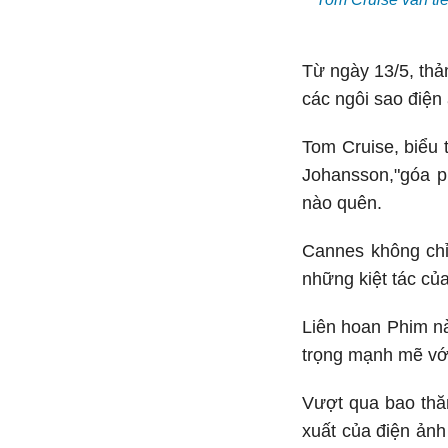
Từ ngày 13/5, thả
các ngôi sao điện 
Tom Cruise, biểu 
Johansson,"góa p
nào quên.
Cannes không chỉ 
những kiệt tác củ
Liên hoan Phim nà
trọng mạnh mẽ với 
Vượt qua bao thă
xuất của điện ảnh 