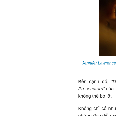
Jennifer Lawrence
Bên cạnh đó,
"D
Prosecutors"
của 
không thể bỏ lỡ.
Không chỉ có nhữ
những đạo diễn xu