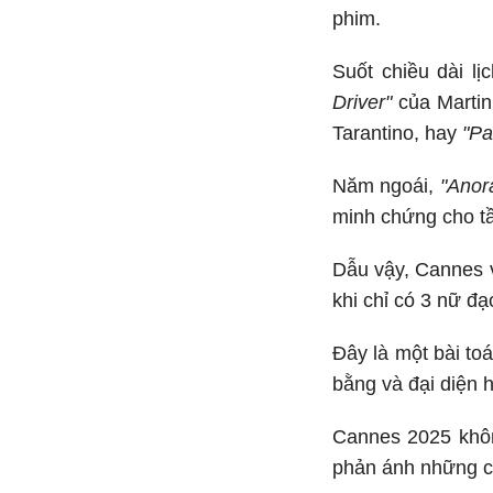
phim.
Suốt chiều dài l
Driver"
của Marti
Tarantino, hay
"Pa
Năm ngoái,
"Anor
minh chứng cho t
Dẫu vậy, Cannes v
khi chỉ có 3 nữ đ
Đây là một bài t
bằng và đại diện 
Cannes 2025 khôn
phản ánh những c