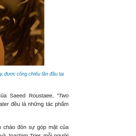
, được công chiếu lần đầu tại
ủa Saeed Roustaee,
"Two
ater đều là những tác phẩm
òn chào đón sự góp mặt của
 và Joachim Trier, mỗi người