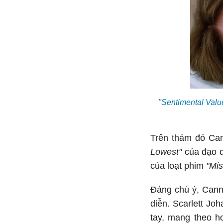
"Sentimental Value
Trên thảm đỏ Can
Lowest"
của đạo d
của loạt phim
"Mis
Đáng chú ý, Cann
diễn. Scarlett Jo
tay, mang theo h