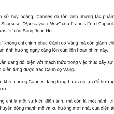
ịch sử huy hoàng, Cannes đã tôn vinh những tác phẩ
n Scorsese,
"Apocalypse Now"
của Francis Ford Coppol
rasite"
của Bong Joon Ho.
a"
không chỉ chinh phục Cành cọ Vàng mà còn giành chiế
ầm ảnh hưởng ngày càng lớn của liên hoan phim này.
ẫn đang đối diện với thách thức trong việc thúc đẩy sự 
ạo diễn từng được trao Cành cọ Vàng.
oán khó, nhưng Cannes đang từng bước nỗ lực để hướng
hơn.
g chỉ là một sự kiện điện ảnh, mà còn là một hành tr
huyển động mạnh mẽ và xu hướng mới nhất của điện ả