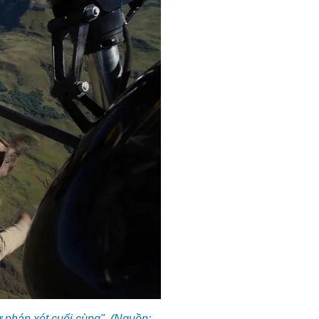
ự phán xét cuối cùng". (Nguồn: