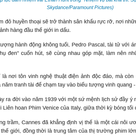
Skydance/Paramount Pictures)
m đỏ huyền thoại sẽ trở thành sân khấu rực rỡ, nơi nh
ảnh hàng đầu thế giới in dấu.
tượng hành động không tuổi, Pedro Pascal, tài tử với á
hụ đen" cuốn hút, sẽ cùng nhau góp mặt, làm nên n
là nơi tôn vinh nghệ thuật điện ảnh độc đáo, mà còn 
a năm tranh tài để chạm tay vào biểu tượng vinh quang 
y ra đời vào năm 1939 với một sứ mệnh lịch sử đầy ý ng
Liên hoan Phim Venice của Italy, giữa thời kỳ bóng tối 
ng trầm, Cannes đã khẳng định vị thế là một cái nôi 
thế giới, đồng thời là trung tâm của thị trường phim lớ