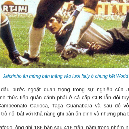
Jairzinho ăn mừng bàn thắng vào lưới Italy ở chung kết Worl
ấu bước ngoặt quan trọng trong sự nghiệp của Jai
ính thức tiếp quản cánh phải ở cả cấp CLB lẫn đội tu
Campeonato Carioca, Taça Guanabara và sau đó vô đ
 trò nổi bật với khả năng ghi bàn ổn định và những pha 
fogo, ông ghi 186 bàn sau 416 trận, nằm trong nhóm n