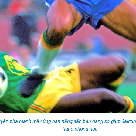
uyên phá mạnh mẽ cùng bản năng săn bàn đáng sợ giúp Jairzinh
hàng phòng ngự