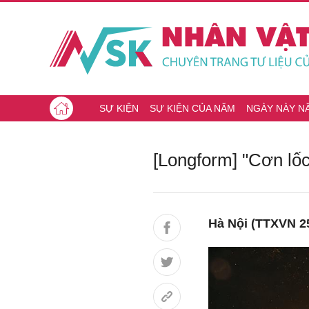
SỰ KIỆN
SỰ KIỆN CỦA NĂM
NGÀY NÀY N
[Longform] "Cơn lốc
Hà Nội (TTXVN 25