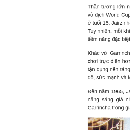
Thần tượng lớn nh
vô địch World Cup
ở tuổi 15, Jairzin
Tuy nhiên, mỗi kh
tiềm năng đặc biệt
Khác với Garrinch
chơi trực diện h
tận dụng nền tảng
độ, sức mạnh và k
Đến năm 1965, Jai
năng sáng giá nh
Garrincha trong gi