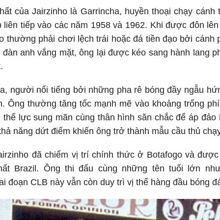
ất của Jairzinho là Garrincha, huyền thoại chạy cánh 
 liên tiếp vào các năm 1958 và 1962. Khi được đôn lê
ho thường phải chơi lệch trái hoặc đá tiền đạo bởi cánh
i đàn anh vắng mặt, ông lại được kéo sang hành lang p
.
a, người nổi tiếng bởi những pha rê bóng đầy ngẫu hứn
ơn. Ông thường tăng tốc mạnh mẽ vào khoảng trống phí
 thể lực sung mãn cùng thân hình săn chắc để áp đảo 
hả năng dứt điểm khiến ông trở thành mẫu cầu thủ chạy 
rzinho đã chiếm vị trí chính thức ở Botafogo và được
ất Brazil. Ông thi đấu cùng những tên tuổi lớn nh
ai đoạn CLB này vẫn còn duy trì vị thế hàng đầu bóng đá