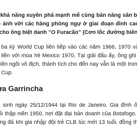
 khả năng xuyên phá mạnh mẽ cùng bản năng săn bà
m ảnh với các hàng phòng ngự ở giai đoạn đỉnh cao
 cho ông biệt danh "O Furacão" (Cơn lốc đường biên
ba kỳ World Cup liên tiếp vào các năm 1966, 1970 và
 liền với mùa hè Mexico 1970. Tại giải đấu ấy, ông gh
 lên ngôi vô địch, thành tích cho đến nay vẫn là một tro
d Cup.
ừa Garrincha
ho sinh ngày 25/12/1944 tại Rio de Janeiro. Gia đình
i thập niên 1950, nơi đặt đại bản doanh của Botafogo. 
ng đá khi gia nhập đội trẻ CLB lúc mới 13 tuổi, đồng 