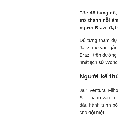
Tốc độ bùng nổ,
trở thành nỗi á
người Brazil đặt
Dù từng tham dự 
Jairzinho vẫn gắn
Brazil trên đường
nhất lịch sử Worl
Người kế th
Jair Ventura Fil
Severiano vào cuố
đầu hành trình bó
cho đội một.