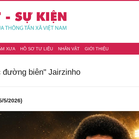
ĂM XƯA
HỒ SƠ TƯ LIỆU
NHÂN VẬT
GIỚI THIỆU
 đường biên" Jairzinho
/5/2026)