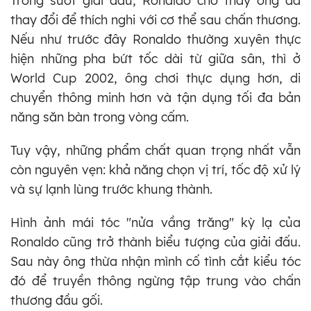
Trong suốt giải đấu, Ronaldo cho thấy ông đã
thay đổi để thích nghi với cơ thể sau chấn thương.
Nếu như trước đây Ronaldo thường xuyên thực
hiện những pha bứt tốc dài từ giữa sân, thì ở
World Cup 2002, ông chơi thực dụng hơn, di
chuyển thông minh hơn và tận dụng tối đa bản
năng săn bàn trong vòng cấm.
Tuy vậy, những phẩm chất quan trọng nhất vẫn
còn nguyên vẹn: khả năng chọn vị trí, tốc độ xử lý
và sự lạnh lùng trước khung thành.
Hình ảnh mái tóc "nửa vầng trăng" kỳ lạ của
Ronaldo cũng trở thành biểu tượng của giải đấu.
Sau này ông thừa nhận mình cố tình cắt kiểu tóc
đó để truyền thông ngừng tập trung vào chấn
thương đầu gối.