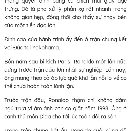
thắng quyết định bằng cú chích mũi giày đặc
trưng. Đó là pha xử lý phản xạ rất nhanh trong
không gian hẹp, đồng thời cho thấy sự nhạy bén
của một tiền đạo lớn.
Đỉnh cao của hành trình ấy đến ở trận chung kết
với Đức tại Yokohama.
Bốn năm sau bi kịch Paris, Ronaldo một lần nữa
đứng trước trận đấu lớn nhất sự nghiệp. Lần này,
ông mang theo cả áp lực quá khứ lẫn nỗi lo về cơ
thể chưa hoàn toàn lành lặn.
Trước trận đấu, Ronaldo thậm chí không dám
ngủ trưa vì ám ảnh cơn co giật năm 1998. Ông ở
cạnh thủ môn Dida cho tới lúc toàn đội ra sân.
Trong trận chung kết ấy, Ronaldo cuối cùng đã