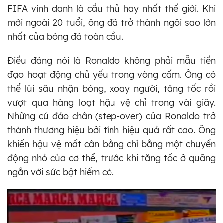
FIFA vinh danh là cầu thủ hay nhất thế giới. Khi
mới ngoài 20 tuổi, ông đã trở thành ngôi sao lớn
nhất của bóng đá toàn cầu.
Điều đáng nói là Ronaldo không phải mẫu tiền
đạo hoạt động chủ yếu trong vòng cấm. Ông có
thể lùi sâu nhận bóng, xoay người, tăng tốc rồi
vượt qua hàng loạt hậu vệ chỉ trong vài giây.
Những cú đảo chân (step-over) của Ronaldo trở
thành thương hiệu bởi tính hiệu quả rất cao. Ông
khiến hậu vệ mất cân bằng chỉ bằng một chuyển
động nhỏ của cơ thể, trước khi tăng tốc ở quãng
ngắn với sức bật hiếm có.