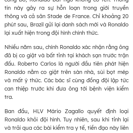
tin này gây ra sự hỗn loạn trong giới truyền
thông và cả sân Stade de France. Chỉ khoảng 20
phút sau, Brazil gửi lại danh sách mới và Ronaldo
lại xuất hiện trong đội hình chính thức.
Nhiều năm sau, chính Ronaldo xác nhận rằng ông
đã bị co giật và bất tỉnh tại khách sạn trước trận
đấu. Roberto Carlos là người đầu tiên phát hiện
Ronaldo nằm co giật trên sàn nhà, sùi bọt mép
và mất ý thức. Các bác sĩ cùng đồng đội lập tức
can thiệp trước khi đưa ông tới bệnh viện kiểm
tra.
Ban đầu, HLV Mário Zagallo quyết định loại
Ronaldo khỏi đội hình. Tuy nhiên, sau khi tỉnh lại
và trải qua các bài kiểm tra y tế, tiền đạo này liên