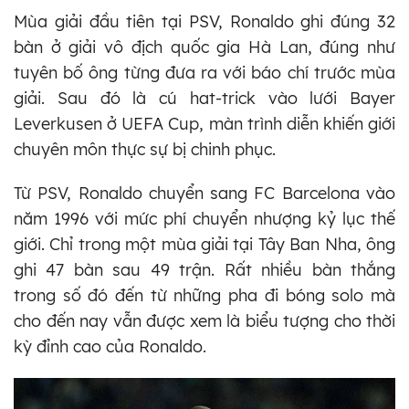
Mùa giải đầu tiên tại PSV, Ronaldo ghi đúng 32
bàn ở giải vô địch quốc gia Hà Lan, đúng như
tuyên bố ông từng đưa ra với báo chí trước mùa
giải. Sau đó là cú hat-trick vào lưới Bayer
Leverkusen ở UEFA Cup, màn trình diễn khiến giới
chuyên môn thực sự bị chinh phục.
Từ PSV, Ronaldo chuyển sang FC Barcelona vào
năm 1996 với mức phí chuyển nhượng kỷ lục thế
giới. Chỉ trong một mùa giải tại Tây Ban Nha, ông
ghi 47 bàn sau 49 trận. Rất nhiều bàn thắng
trong số đó đến từ những pha đi bóng solo mà
cho đến nay vẫn được xem là biểu tượng cho thời
kỳ đỉnh cao của Ronaldo.