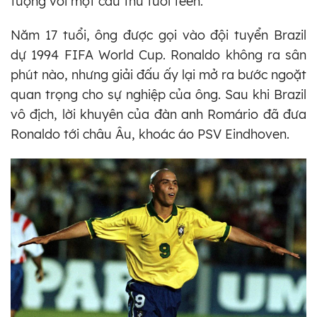
tượng với một cầu thủ tuổi teen.
Năm 17 tuổi, ông được gọi vào đội tuyển Brazil
dự 1994 FIFA World Cup. Ronaldo không ra sân
phút nào, nhưng giải đấu ấy lại mở ra bước ngoặt
quan trọng cho sự nghiệp của ông. Sau khi Brazil
vô địch, lời khuyên của đàn anh Romário đã đưa
Ronaldo tới châu Âu, khoác áo PSV Eindhoven.