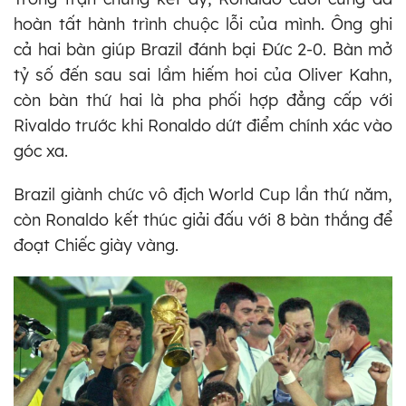
hoàn tất hành trình chuộc lỗi của mình. Ông ghi
cả hai bàn giúp Brazil đánh bại Đức 2-0. Bàn mở
tỷ số đến sau sai lầm hiếm hoi của Oliver Kahn,
còn bàn thứ hai là pha phối hợp đẳng cấp với
Rivaldo trước khi Ronaldo dứt điểm chính xác vào
góc xa.
Brazil giành chức vô địch World Cup lần thứ năm,
còn Ronaldo kết thúc giải đấu với 8 bàn thắng để
đoạt Chiếc giày vàng.