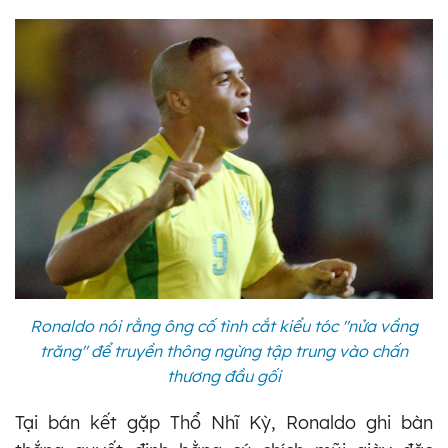
Ronaldo nói rằng ông cố tình cắt kiểu tóc "nửa vầng
trăng" để truyền thông ngừng tập trung vào chấn
thương đầu gối
Tại bán kết gặp Thổ Nhĩ Kỳ, Ronaldo ghi bàn