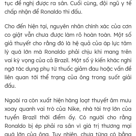
tục đề nghị được ra sân. Cuối cùng, đội ngũ y tế
chấp nhận để Ronaldo thi đấu.
Cho đến hiện tại, nguyên nhân chính xác của cơn
co giật vẫn chưa được làm rõ hoàn toàn. Một số
giả thuyết cho rằng đó là hệ quả của áp lực tâm
lý quá lớn mà Ronaldo phải chịu khi mang trên
vai kỳ vọng của cả Brazil. Một số ý kiến khác nghi
ngờ tác dụng phụ từ thuốc giảm đau hoặc vấn đề
liên quan tới thể trạng của ông trong suốt giải
đấu.
Ngoài ra còn xuất hiện hàng loạt thuyết âm mưu
xoay quanh vai trò của Nike, nhà tài trợ lớn của
tuyển Brazil thời điểm ấy. Có người cho rằng
Ronaldo bị ép phải ra sân vì giá trị thương mại
quá lớn của ông. Tuy nhiên, chưa từng có bằng