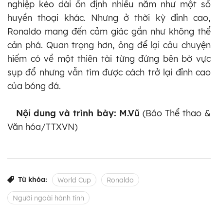
nghiệp kéo dài ổn định nhiều năm như một số
huyền thoại khác. Nhưng ở thời kỳ đỉnh cao,
Ronaldo mang đến cảm giác gần như không thể
cản phá. Quan trọng hơn, ông để lại câu chuyện
hiếm có về một thiên tài từng đứng bên bờ vực
sụp đổ nhưng vẫn tìm được cách trở lại đỉnh cao
của bóng đá.
Nội dung và trình bày:
M.Vũ
(Báo Thể thao &
Văn hóa/TTXVN)
Từ khóa:
World Cup
Ronaldo
Người ngoài hành tinh