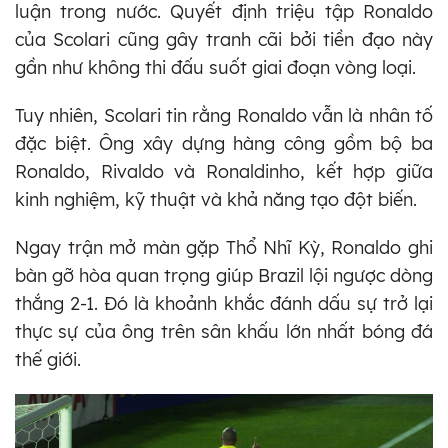
luận trong nước. Quyết định triệu tập Ronaldo
của Scolari cũng gây tranh cãi bởi tiền đạo này
gần như không thi đấu suốt giai đoạn vòng loại.
Tuy nhiên, Scolari tin rằng Ronaldo vẫn là nhân tố
đặc biệt. Ông xây dựng hàng công gồm bộ ba
Ronaldo, Rivaldo và Ronaldinho, kết hợp giữa
kinh nghiệm, kỹ thuật và khả năng tạo đột biến.
Ngay trận mở màn gặp Thổ Nhĩ Kỳ, Ronaldo ghi
bàn gỡ hòa quan trọng giúp Brazil lội ngược dòng
thắng 2-1. Đó là khoảnh khắc đánh dấu sự trở lại
thực sự của ông trên sân khấu lớn nhất bóng đá
thế giới.