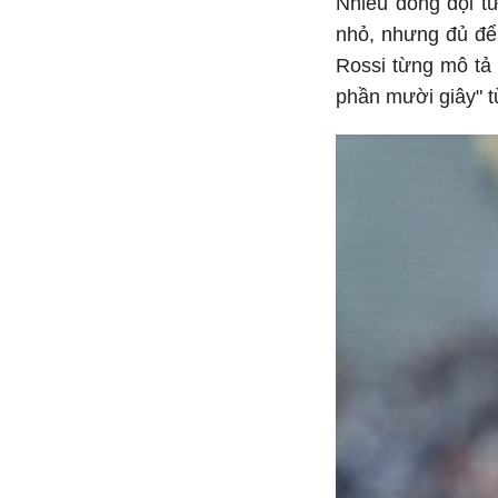
Nhiều đồng đội t
nhỏ, nhưng đủ để 
Rossi từng mô tả
phần mười giây" t