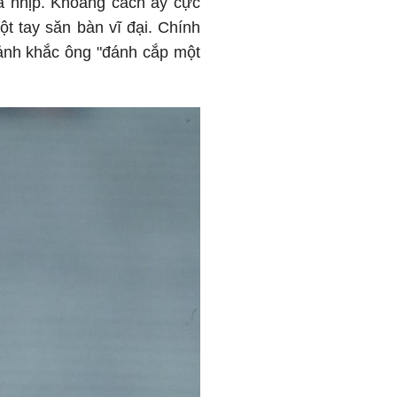
ửa nhịp. Khoảng cách ấy cực
t tay săn bàn vĩ đại. Chính
oảnh khắc ông "đánh cắp một