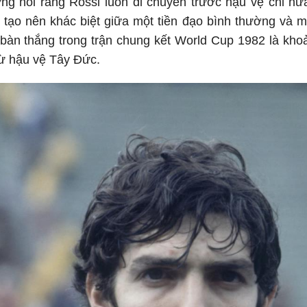
ừng nói rằng Rossi luôn di chuyển trước hậu vệ chỉ n
tạo nên khác biệt giữa một tiền đạo bình thường và mộ
 bàn thắng trong trận chung kết World Cup 1982 là kh
ừ hậu vệ Tây Đức.