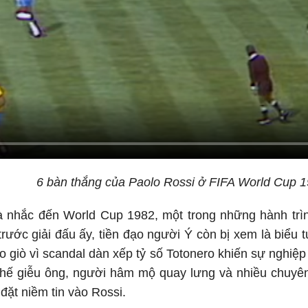
6 bàn thắng của Paolo Rossi ở FIFA World Cup 
à nhắc đến World Cup 1982, một trong những hành trìn
 trước giải đấu ấy, tiền đạo người Ý còn bị xem là biểu 
reo giò vì scandal dàn xếp tỷ số Totonero khiến sự nghi
y chế giễu ông, người hâm mộ quay lưng và nhiều chuyê
 đặt niềm tin vào Rossi.