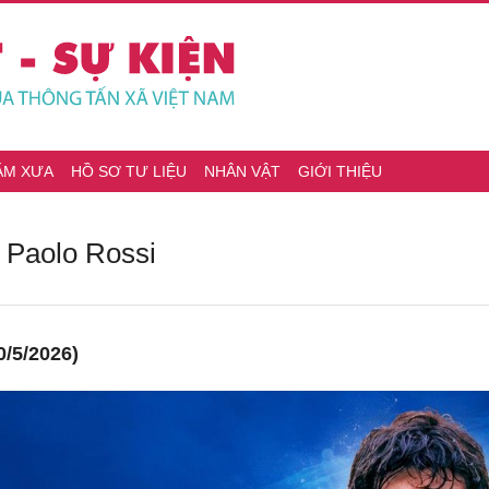
ĂM XƯA
HỒ SƠ TƯ LIỆU
NHÂN VẬT
GIỚI THIỆU
" Paolo Rossi
/5/2026)