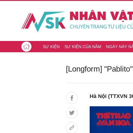
SỰ KIỆN
SỰ KIỆN CỦA NĂM
NGÀY NÀY N
[Longform] "Pablito
Hà Nội (TTXVN 30