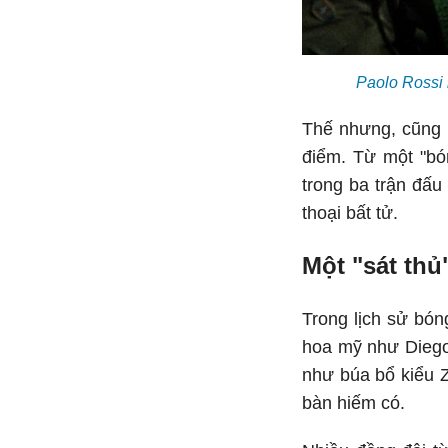
Paolo Rossi 
Thế nhưng, cũng g
điểm. Từ một "bó
trong ba trận đấu
thoại bất tử.
Một "sát thủ
Trong lịch sử bón
hoa mỹ như Diego
như búa bổ kiểu Z
bàn hiếm có.