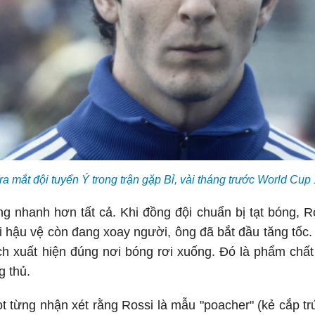
ra mắt đội tuyển Ý trong trận gặp Bỉ, vài tháng trước World Cup 
g nhanh hơn tất cả. Khi đồng đội chuẩn bị tạt bóng, 
i hậu vệ còn đang xoay người, ông đã bắt đầu tăng tốc
ch xuất hiện đúng nơi bóng rơi xuống. Đó là phẩm chất
g thủ.
 từng nhận xét rằng Rossi là mẫu "poacher" (kẻ cắp tr