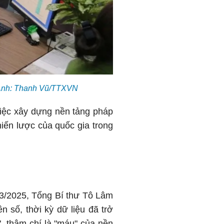
. Ảnh: Thanh Vũ/TTXVN
việc xây dựng nền tảng pháp
hiến lược của quốc gia trong
2/3/2025, Tổng Bí thư Tô Lâm
 số, thời kỳ dữ liệu đã trở
", thậm chí là "máu" của nền