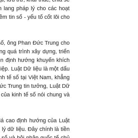
h lang pháp lý cho các hoạt
ềm tin số - yếu tố cốt lõi cho
n số, ông Phan Đức Trung cho
g quá trình xây dựng, triển
iện định hướng khuyến khích
ệp. Luật Dữ liệu là một dấu
inh tế số tại Việt Nam, khẳng
Đức Trung tin tưởng, Luật Dữ
 của kinh tế số nói chung và
á cao định hướng của Luật
lý dữ liệu. Đây chính là tiền
n số và hội nhập quốc tế chủ