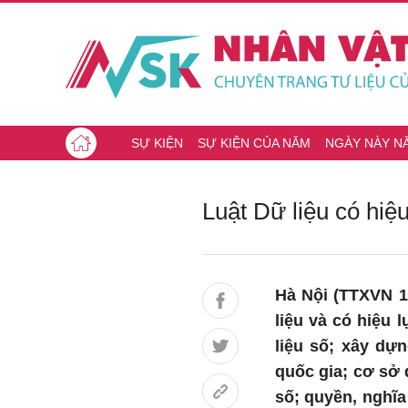
SỰ KIỆN
SỰ KIỆN CỦA NĂM
NGÀY NÀY N
Luật Dữ liệu có hiệ
Hà Nội (TTXVN 1
liệu và có hiệu 
liệu số; xây dựn
quốc gia; cơ sở 
số; quyền, nghĩa