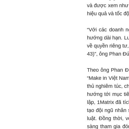
và được xem như "
hiệu quả và tốc đ
“Với các doanh ng
hướng dài hạn. Luậ
về quyền riêng tư,
43)”, ông Phan Đứ
Theo ông Phan Đứ
“Make in Việt Nam
thủ nghiêm túc, c
hướng tới mục ti
lập, 1Matrix đã tíc
tạo đội ngũ nhân
luật. Đồng thời, 
sàng tham gia đó