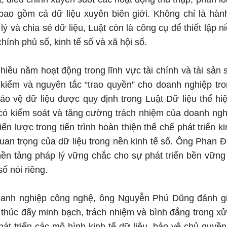
 bao gồm cả dữ liệu xuyên biên giới. Không chỉ là hàn
lý và chia sẻ dữ liệu, Luật còn là công cụ để thiết lập ni
chính phủ số, kinh tế số và xã hội số.
hiều năm hoạt động trong lĩnh vực tài chính và tài sả
kiểm và nguyên tắc “trao quyền” cho doanh nghiệp tron
bảo vệ dữ liệu được quy định trong Luật Dữ liệu thể h
có kiểm soát và tăng cường trách nhiệm của doanh nghi
n lược trong tiến trình hoàn thiện thể chế phát triển k
 quan trọng của dữ liệu trong nền kinh tế số. Ông Phan 
 nền tảng pháp lý vững chắc cho sự phát triển bền vững
số nói riêng.
anh nghiệp công nghệ, ông Nguyễn Phú Dũng đánh gi
 thúc đẩy minh bạch, trách nhiệm và bình đẳng trong xử 
át triển các mô hình kinh tế dữ liệu, bảo vệ chủ quyề