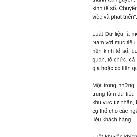
kinh tế số. Chuyển
việc và phát triển"
Luật Dữ liệu là m
Nam với mục tiêu 
nền kinh tế số. 
quan, tổ chức, cá
gia hoặc có liên q
Một trong những 
trung tâm dữ liệu
khu vực tư nhân, 
cụ thể cho các ng
liệu khách hàng.
Luật khuyến khíc