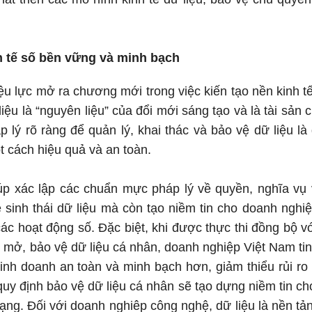
h tế số bền vững và minh bạch
iệu lực mở ra chương mới trong việc kiến tạo nền kinh 
liệu là “nguyên liệu” của đổi mới sáng tạo và là tài sản 
 lý rõ ràng để quản lý, khai thác và bảo vệ dữ liệu là 
ột cách hiệu quả và an toàn.
iúp xác lập các chuẩn mực pháp lý về quyền, nghĩa vụ
ệ sinh thái dữ liệu mà còn tạo niềm tin cho doanh ngh
các hoạt động số. Đặc biệt, khi được thực thi đồng bộ 
ệu mở, bảo vệ dữ liệu cá nhân, doanh nghiệp Việt Nam ti
kinh doanh an toàn và minh bạch hơn, giảm thiểu rủi ro p
 quy định bảo vệ dữ liệu cá nhân sẽ tạo dựng niềm tin 
ng. Đối với doanh nghiêp công nghệ, dữ liệu là nền tảng