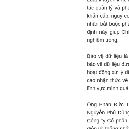
tác quản lý và phá
khẩn cấp, nguy cơ
nhân bắt buộc phả
định này giúp Ch
nghiêm trọng.
Bảo vệ dữ liệu l
bảo vệ dữ liệu đư
hoạt động xử lý d
cao nhận thức về
lĩnh vực mình quản
Ông Phan Đức Tru
Nguyễn Phú Dũng 
Công ty Cổ phần t
diện và thống nhất