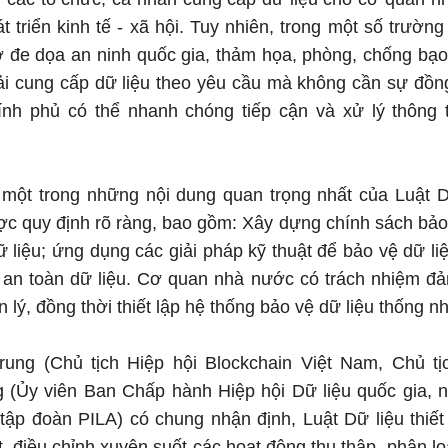
t triển kinh tế - xã hội. Tuy nhiên, trong một số trườn
 đe dọa an ninh quốc gia, thảm họa, phòng, chống bạo 
i cung cấp dữ liệu theo yêu cầu mà không cần sự đồng
ính phủ có thể nhanh chóng tiếp cận và xử lý thông t
à một trong những nội dung quan trọng nhất của Luật 
ợc quy định rõ ràng, bao gồm: Xây dựng chính sách bảo 
ữ liệu; ứng dụng các giải pháp kỹ thuật để bảo vệ dữ l
 an toàn dữ liệu. Cơ quan nhà nước có trách nhiệm đả
 lý, đồng thời thiết lập hệ thống bảo vệ dữ liệu thống nh
ng (Chủ tịch Hiệp hội Blockchain Việt Nam, Chủ tị
(Ủy viên Ban Chấp hành Hiệp hội Dữ liệu quốc gia, n
ập đoàn PILA) có chung nhận định, Luật Dữ liệu thiết
, điều chỉnh xuyên suốt các hoạt động thu thập, phân loại