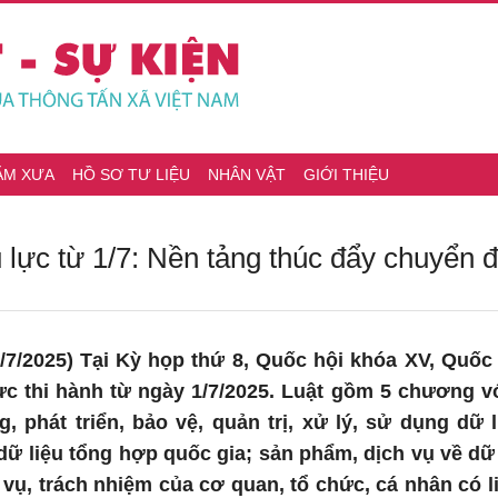
ĂM XƯA
HỒ SƠ TƯ LIỆU
NHÂN VẬT
GIỚI THIỆU
u lực từ 1/7: Nền tảng thúc đẩy chuyển đ
/7/2025) Tại Kỳ họp thứ 8, Quốc hội khóa XV, Quốc
lực thi hành từ ngày 1/7/2025. Luật gồm 5 chương v
g, phát triển, bảo vệ, quản trị, xử lý, sử dụng dữ 
dữ liệu tổng hợp quốc gia; sản phẩm, dịch vụ về dữ l
 vụ, trách nhiệm của cơ quan, tổ chức, cá nhân có 