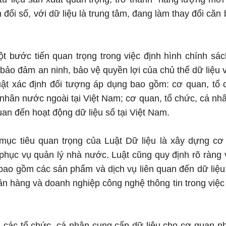
 đổi số, với dữ liệu là trung tâm, đang làm thay đổi că
.
ột bước tiến quan trọng trong việc định hình chính sách
bảo đảm an ninh, bảo vệ quyền lợi của chủ thể dữ liệu v
Luật xác định đối tượng áp dụng bao gồm: cơ quan, tổ
 nhân nước ngoài tại Việt Nam; cơ quan, tổ chức, cá nh
uan đến hoạt động dữ liệu số tại Việt Nam.
mục tiêu quan trọng của Luật Dữ liệu là xây dựng cơ 
 phục vụ quản lý nhà nước. Luật cũng quy định rõ ràng v
bao gồm các sản phẩm và dịch vụ liên quan đến dữ liệu
ân hàng và doanh nghiệp công nghệ thông tin trong việc 
h các tổ chức, cá nhân cung cấp dữ liệu cho cơ quan 