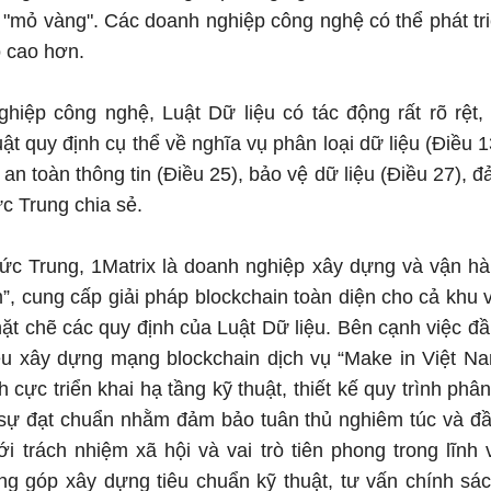
mỏ vàng". Các doanh nghiệp công nghệ có thể phát tri
ộ cao hơn.
hiệp công nghệ, Luật Dữ liệu có tác động rất rõ rệt, 
t quy định cụ thể về nghĩa vụ phân loại dữ liệu (Điều 13
 an toàn thông tin (Điều 25), bảo vệ dữ liệu (Điều 27), 
c Trung chia sẻ.
c Trung, 1Matrix là doanh nghiệp xây dựng và vận hà
”, cung cấp giải pháp blockchain toàn diện cho cả khu 
hặt chẽ các quy định của Luật Dữ liệu. Bên cạnh việc đ
êu xây dựng mạng blockchain dịch vụ “Make in Việt Na
h cực triển khai hạ tầng kỹ thuật, thiết kế quy trình phân
 sự đạt chuẩn nhằm đảm bảo tuân thủ nghiêm túc và đầ
với trách nhiệm xã hội và vai trò tiên phong trong lĩn
ng góp xây dựng tiêu chuẩn kỹ thuật, tư vấn chính sá