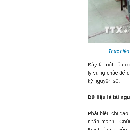
Thực hiện 
Đây là một dấu mố
lý vững chắc để q
kỷ nguyên số.
Dữ liệu là tài ng
Phát biểu chỉ đạo
nhấn mạnh: "Chún
thành tài nguyên,