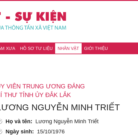
ĂM XƯA
HỒ SƠ TƯ LIỆU
NHÂN VẬT
GIỚI THIỆU
ỦY VIÊN TRUNG ƯƠNG ĐẢNG
Í THƯ TỈNH ỦY ĐẮK LẮK
LƯƠNG NGUYỄN MINH TRIẾT
Họ và tên:
Lương Nguyễn Minh Triết
Ngày sinh:
15/10/1976