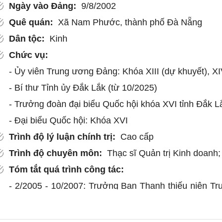
Ngày vào Đảng:
9/8/2002
Quê quán:
Xã Nam Phước, thành phố Đà Nẵng
Dân tộc:
Kinh
Chức vụ:
- Ủy viên Trung ương Đảng: Khóa XIII (dự khuyết), X
- Bí thư Tỉnh ủy Đắk Lắk (từ 10/2025)
- Trưởng đoàn đại biểu Quốc hội khóa XVI tỉnh Đắk L
- Đại biểu Quốc hội: Khóa XVI
Trình độ lý luận chính trị:
Cao cấp
Trình độ chuyên môn:
Thạc sĩ Quản trị Kinh doanh;
Tóm tắt quá trình công tác:
- 2/2005 - 10/2007: Trưởng Ban Thanh thiếu niên Tr
Đà Nẵng.
- 10/2007 - 4/2009: Phó Bí thư Thường trực Thành đ