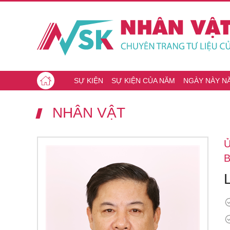
SỰ KIỆN
SỰ KIỆN CỦA NĂM
NGÀY NÀY N
NHÂN VẬT
B