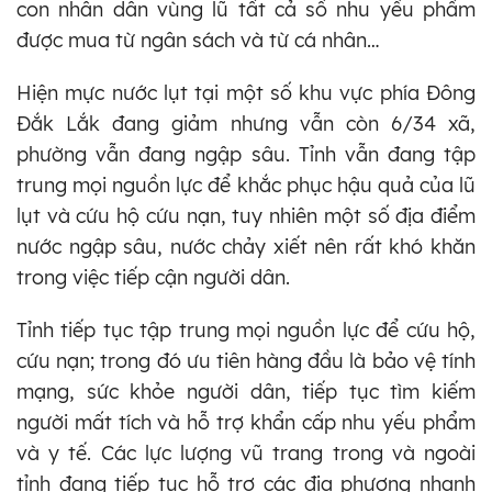
con nhân dân vùng lũ tất cả số nhu yếu phẩm
được mua từ ngân sách và từ cá nhân…
Hiện mực nước lụt tại một số khu vực phía Đông
Đắk Lắk đang giảm nhưng vẫn còn 6/34 xã,
phường vẫn đang ngập sâu. Tỉnh vẫn đang tập
trung mọi nguồn lực để khắc phục hậu quả của lũ
lụt và cứu hộ cứu nạn, tuy nhiên một số địa điểm
nước ngập sâu, nước chảy xiết nên rất khó khăn
trong việc tiếp cận người dân.
Tỉnh tiếp tục tập trung mọi nguồn lực để cứu hộ,
cứu nạn; trong đó ưu tiên hàng đầu là bảo vệ tính
mạng, sức khỏe người dân, tiếp tục tìm kiếm
người mất tích và hỗ trợ khẩn cấp nhu yếu phẩm
và y tế. Các lực lượng vũ trang trong và ngoài
tỉnh đang tiếp tục hỗ trợ các địa phương nhanh