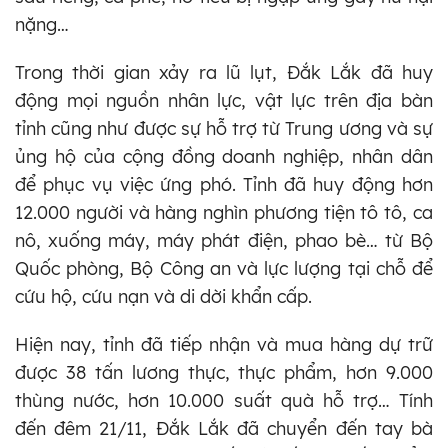
nặng…
Trong thời gian xảy ra lũ lụt, Đắk Lắk đã huy
động mọi nguồn nhân lực, vật lực trên địa bàn
tỉnh cũng như được sự hỗ trợ từ Trung ương và sự
ủng hộ của cộng đồng doanh nghiệp, nhân dân
để phục vụ việc ứng phó. Tỉnh đã huy động hơn
12.000 người và hàng nghìn phương tiện tô tô, ca
nô, xuống máy, máy phát điện, phao bè… từ Bộ
Quốc phòng, Bộ Công an và lực lượng tại chỗ để
cứu hộ, cứu nạn và di dời khẩn cấp.
Hiện nay, tỉnh đã tiếp nhận và mua hàng dự trữ
được 38 tấn lương thực, thực phẩm, hơn 9.000
thùng nước, hơn 10.000 suất quà hỗ trợ… Tính
đến đêm 21/11, Đắk Lắk đã chuyển đến tay bà