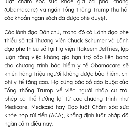
luật chăm sóc sức khỏe giá cả phải chăng
(Obamacare) và ngăn Tổng thống Trump thu hồi
các khoản ngân sách đã được phê duyệt.
Các lãnh đạo Dân chủ, trong đó có Lãnh đạo phe
thiểu số tại Thượng viện Chuck Schumer và Lãnh
đạo phe thiểu số tại Hạ viện Hakeem Jeffries, lập
luận rằng việc không gia hạn trợ cấp liên bang
cho chương trình bảo hiểm y tế Obamacare sẽ
khiến hàng triệu người không được bảo hiểm, chi
phí y tế tăng cao. Họ cũng bác bỏ cáo buộc của
Tổng thống Trump về việc người nhập cư trái
phép có thể hưởng lợi từ các chương trình như
Medicare, Medicaid hay Đạo luật Chăm sóc sức
khỏe hợp túi tiền (ACA), khẳng định luật pháp đã
ngăn cấm điều này.