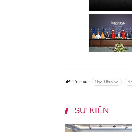
Từ khóa:
Nga-Ukraine
đ
SỰ KIỆN