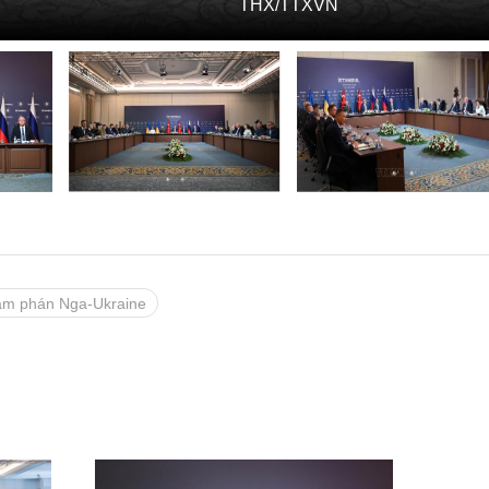
THX/TTXVN
àm phán Nga-Ukraine