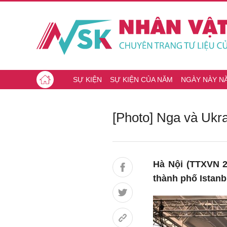
SỰ KIỆN
SỰ KIỆN CỦA NĂM
NGÀY NÀY N
[Photo] Nga và Ukrai
Hà Nội (TTXVN 2
thành phố Istanb