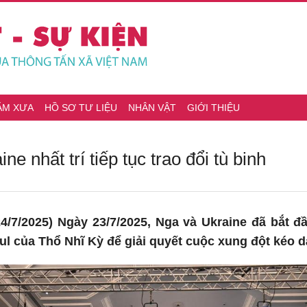
ĂM XƯA
HỒ SƠ TƯ LIỆU
NHÂN VẬT
GIỚI THIỆU
ne nhất trí tiếp tục trao đổi tù binh
4/7/2025) Ngày 23/7/2025, Nga và Ukraine đã bắt đ
ul của Thổ Nhĩ Kỳ để giải quyết cuộc xung đột kéo 