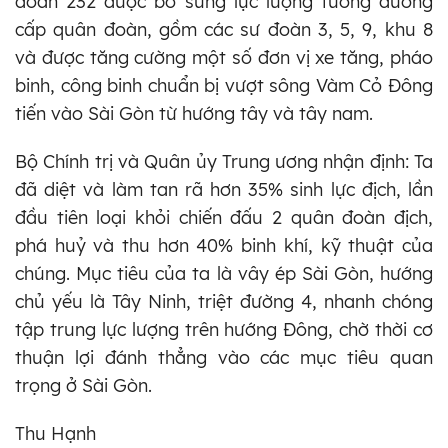
đoàn 232 được bổ sung lực lượng tương đương
cấp quân đoàn, gồm các sư đoàn 3, 5, 9, khu 8
và được tăng cường một số đơn vị xe tăng, pháo
binh, công binh chuẩn bị vượt sông Vàm Cỏ Đông
tiến vào Sài Gòn từ hướng tây và tây nam.
Bộ Chính trị và Quân ủy Trung ương nhận định: Ta
đã diệt và làm tan rã hơn 35% sinh lực địch, lần
đầu tiên loại khỏi chiến đấu 2 quân đoàn địch,
phá huỷ và thu hơn 40% binh khí, kỹ thuật của
chúng. Mục tiêu của ta là vây ép Sài Gòn, hướng
chủ yếu là Tây Ninh, triệt đường 4, nhanh chóng
tập trung lực lượng trên hướng Đông, chờ thời cơ
thuận lợi đánh thẳng vào các mục tiêu quan
trọng ở Sài Gòn.
Thu Hạnh