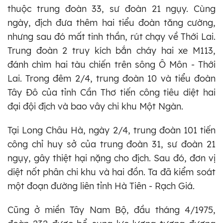
thuộc trung đoàn 33, sư đoàn 21 ngụy. Cùng
ngày, địch đưa thêm hai tiểu đoàn tăng cường,
nhưng sau đó mất tinh thần, rút chạy về Thới Lai.
Trung đoàn 2 truy kích bắn cháy hai xe M113,
đánh chìm hai tàu chiến trên sông Ô Môn - Thới
Lai. Trong đêm 2/4, trung đoàn 10 và tiểu đoàn
Tây Đô của tỉnh Cần Thơ tiến công tiêu diệt hai
đại đội địch và bao vây chi khu Một Ngàn.
Tại Long Châu Hà, ngày 2/4, trung đoàn 101 tiến
công chỉ huy sở của trung đoàn 31, sư đoàn 21
ngụy, gây thiệt hại nặng cho địch. Sau đó, đơn vị
diệt nốt phân chi khu và hai đồn. Ta đã kiểm soát
một đoạn đường liên tỉnh Hà Tiên - Rạch Giá.
Cũng ở miền Tây Nam Bộ, đầu tháng 4/1975,