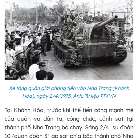
Xe tăng quân giải phóng tiến vào Nha Trang (Khánh
Hòa), ngày 2/4/1975. Ảnh: Tư liệu TTXVN
Tại Khánh Hòa, trước khí thế tiến công mạnh mẽ
của quân và dân ta, công chức, cảnh sát tại
thành phố Nha Trang bỏ chạy. Sáng 2/4, sư đoàn
10 (quân đoàn 3) áp sát phía bắc thành phố Nha