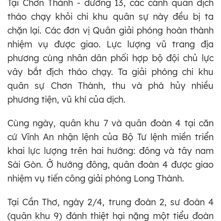
Tại Chơn Thành - đường 13, các cánh quân địch
tháo chạy khỏi chi khu quân sự này đều bị ta
chặn lại. Các đơn vị Quân giải phóng hoàn thành
nhiệm vụ được giao. Lực lượng vũ trang địa
phương cùng nhân dân phối hợp bộ đội chủ lực
vây bắt địch tháo chạy. Ta giải phóng chi khu
quân sự Chơn Thành, thu và phá hủy nhiều
phương tiện, vũ khí của dịch.
Cùng ngày, quân khu 7 và quân đoàn 4 tại căn
cứ Vĩnh An nhận lệnh của Bộ Tư lệnh miền triển
khai lực lượng trên hai hướng: đông và tây nam
Sài Gòn. Ở hướng đông, quân đoàn 4 được giao
nhiệm vụ tiến công giải phóng Long Thành.
Tại Cần Thơ, ngày 2/4, trung đoàn 2, sư đoàn 4
(quân khu 9) đánh thiệt hại nặng một tiểu đoàn