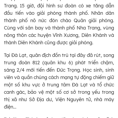
Trang. 15 giờ, đội hình sư đoàn có xe tăng dẫn
đầu tiến vào giải phóng thành phố. Nhân dân
thành phố nô nức đón chào Quân giải phóng.
Cùng với sân bay và thành phố Nha Trang, vùng
nông thôn các huyện Vĩnh Xương, Diên Khánh và
thành Diên Khánh cũng được giải phóng.
Tại Đà Lạt, quân địch đồn trú tại đây đã rút, song
trung đoàn 812 (quân khu 6) phát triển chậm,
sáng 2/4 mới tiến đến Đức Trọng. Học sinh, sinh
viên và quần chúng cách mạng tự động chiếm giữ
một số khu vực ở trung tâm Đà Lạt và tổ chức
canh gác, bảo vệ một số cơ sở trong yếu trong
thị xã như Sở Địa dư, Viện Nguyên tử, nhà máy
điện...